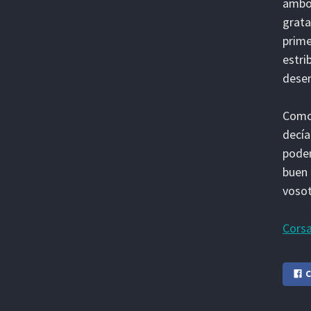
ambo
grata
prime
estri
desem
Como 
decía
podem
buen 
vosot
Corsa
C