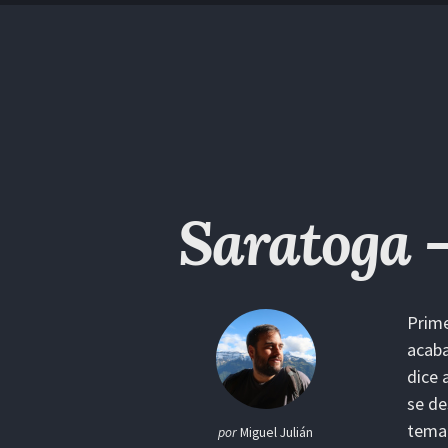
Saltar
Saltar
Saltar
Saltar
a
al
al
enlaces
la
contenido
pie
navegación
de
primaria
página
Saratoga -
Prime
acaba
dice 
se de
tema 
por
Miguel Julián