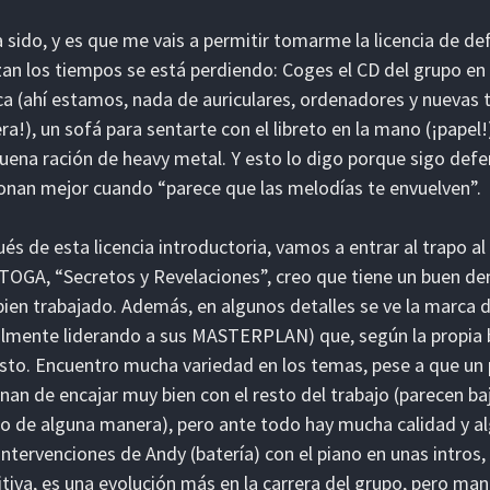
a sido, y es que me vais a permitir tomarme la licencia de d
an los tiempos se está perdiendo: Coges el CD del grupo en 
a (ahí estamos, nada de auriculares, ordenadores y nuevas t
a!), un sofá para sentarte con el libreto en la mano (¡papel
uena ración de heavy metal. Y esto lo digo porque sigo def
onan mejor cuando “parece que las melodías te envuelven”.
és de esta licencia introductoria, vamos a entrar al trapo a
OGA, “Secretos y Revelaciones”, creo que tiene un buen d
ien trabajado. Además, en algunos detalles se ve la marc
lmente liderando a sus MASTERPLAN) que, según la propia ba
sto. Encuentro mucha variedad en los temas, pese a que un 
nan de encajar muy bien con el resto del trabajo (parecen ba
lo de alguna manera), pero ante todo hay mucha calidad y a
intervenciones de Andy (batería) con el piano en unas intros,
itiva, es una evolución más en la carrera del grupo, pero ma