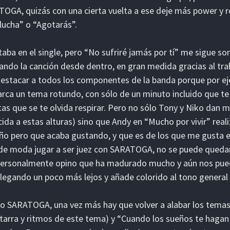
OGA, quizás con una cierta vuelta a ese deje más power y r
 lucha” o “Agotarás”.
taba en el single, pero “No sufriré jamás por tí” me sigue s
ando la canción desde dentro, en gran medida gracias al tra
estacar a todos los componentes de la banda porque por eje
rca un tema rotundo, con sólo de un minuto incluido que te
tas que se te olvida respirar. Pero no sólo Tony y Niko dan 
ida a estas alturas) sino que Andy en “Mucho por vivir” real
ño pero que acaba gustando, y que es de los que me gusta 
de moda jugar a ser juez con SARATOGA, no se puede quedar 
ersonalmente opino que ha madurado mucho y aún nos pued
llegando un poco más lejos y añade colorido al tono general 
o SARATOGA, una vez más hay que volver a alabar los temas
itarra y ritmos de este tema) y “Cuando los sueños te hagan