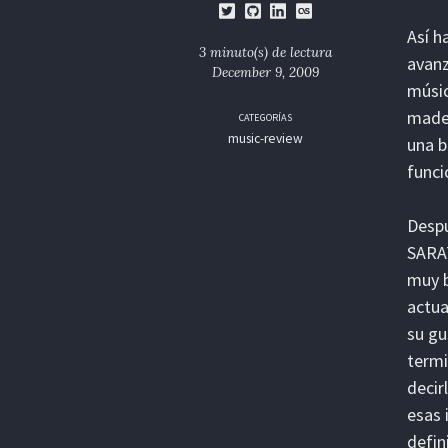
Así h
3 minuto(s) de lectura
avanz
December 9, 2009
músic
mader
CATEGORÍAS
music-review
una b
funci
Despu
SARAT
muy b
actua
su gu
termi
decir
esas 
defin