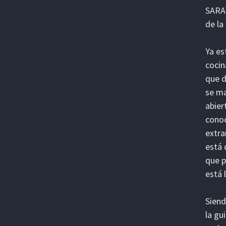
SARAT
de la
Ya es
cocin
que d
se ma
abier
conoc
extra
está 
que p
está 
Siend
la gu