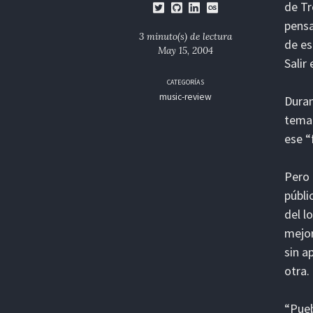
de Tr
pensa
3 minuto(s) de lectura
de es
May 15, 2004
Salir
CATEGORÍAS
music-review
Duran
tema 
ese “
Pero 
públi
del l
mejor
sin a
otra.
“Pueb