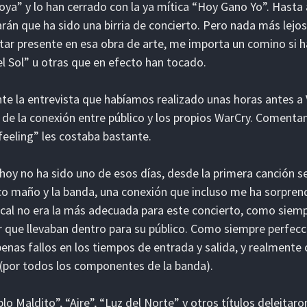
oya” y lo han cerrado con la ya mítica “Hoy Gano Yo”. Hasta
rán que ha sido una birria de concierto. Pero nada más lejos
tar presente en esa obra de arte, me importa un comino si 
 el Sol” u otras que en efecto han tocado.
te la entrevista que habíamos realizado unas horas antes a V
de la conexión entre público y los propios WarCry. Comenta
feeling” les costaba bastante.
hoy no ha sido uno de esos días, desde la primera canción se
co maño y la banda, una conexión que incluso me ha sorpren
ocal no era la más adecuada para este concierto, como siem
 que llevaban dentro para su público. Como siempre perfecci
penas fallos en los tiempos de entrada y salida, y realmente 
 (por todos los componentes de la banda).
lo Maldito”, “Aire”, “Luz del Norte” y otros títulos deleitar