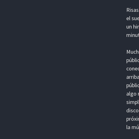
Risas
el su
un hi
minut
Mucho
públi
conec
arrib
públi
algo 
simpl
disco
próxi
la mú