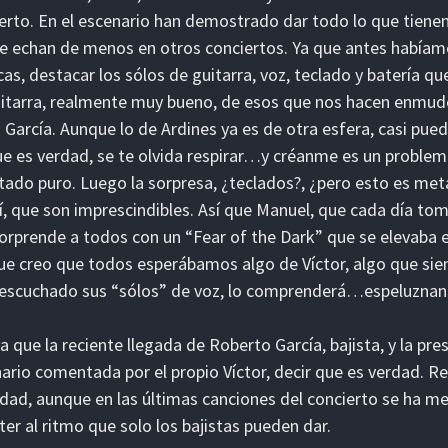
erto. En el escenario han demostrado dar todo lo que tienen 
e echan de menos en otros conciertos. Ya que antes habíam
cas, destacar los sólos de guitarra, voz, teclado y batería q
itarra, realmente muy bueno, de esos que nos hacen enmud
 García. Aunque lo de Ardines ya es de otra esfera, casi pue
e es verdad, se te olvida respirar…y créanme es un problem
tado puro. Luego la sorpresa, ¿teclados?, ¿pero esto es me
í, que son imprescindibles. Así que Manuel, que cada día to
orprende a todos con un “Fear of the Dark” que se elevaba e
e creo que todos esperábamos algo de Víctor, algo que s
 escuchado sus “sólos” de voz, lo comprenderá…espeluzn
a que la reciente llegada de Roberto García, bajista, y la pre
ario comentada por el propio Víctor, decir que es verdad. R
idad, aunque en las últimas canciones del concierto se ha 
ter al ritmo que solo los bajistas pueden dar.