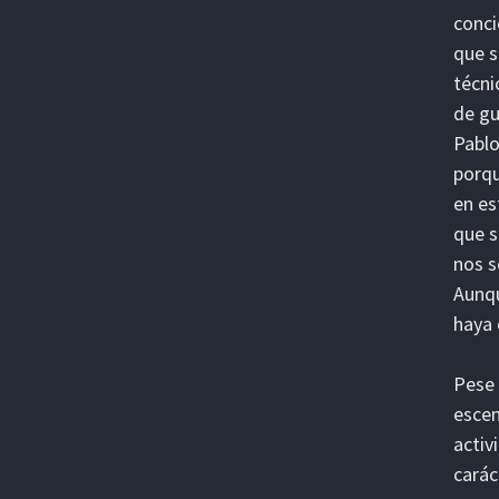
conci
que s
técni
de gu
Pablo
porqu
en es
que s
nos s
Aunqu
haya
Pese 
escen
activ
carác