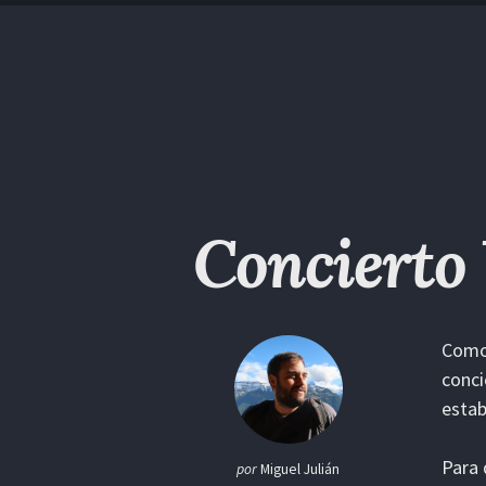
Saltar
Saltar
Saltar
Saltar
a
al
al
enlaces
la
contenido
pie
navegación
de
primaria
página
Concierto
Como 
conci
estab
Para 
por
Miguel Julián