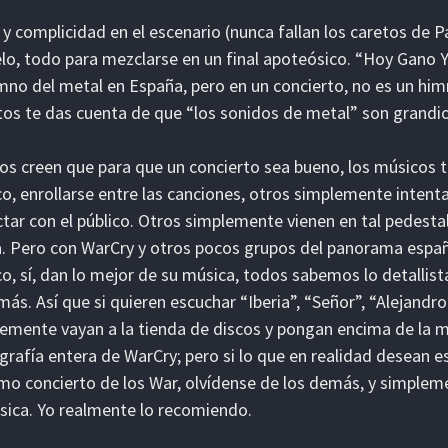
 y complicidad en el escenario (nunca fallan los caretos de 
elo, todo para mezclarse en un final apoteósico. “Hoy Gano 
mno del metal en España, pero en un concierto, no es un him
os te das cuenta de que “los sonidos de metal” son grandio
s creen que para que un concierto sea bueno, los músicos t
co, enrollarse entre las canciones, otros simplemente intentan
tar con el público. Otros simplemente vienen en tal pedestal
a. Pero con WarCry y otros pocos grupos del panorama españo
co, sí, dan lo mejor de su música, todos sabemos lo detallis
más. Así que si quieren escuchar “Iberia”, “Señor”, “Alejandr
emente vayan a la tienda de discos y pongan encima de la m
grafía entera de WarCry; pero si lo que en realidad desean es
mo concierto de los War, olvídense de los demás, y simplem
sica. Yo realmente lo recomiendo.