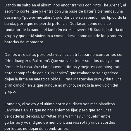
Dando un salto en el álbum, nos encontramos con “Into The Arena”, el
séptimo corte, que ya entra con una base de batería tremenda, una
base muy “power-metalera”, que deriva en un sonido más típico de la
banda, pero que no pierde potencia. Destacar, como no a co-
fundador de la banda, el también ex-Helloween Uli Kusch; batería del
grupo y que está viniendo a consolidarse como uno de los grandes
baterías del momento.
Damos otro salto, pero esta vez hacia atrás, para encontrarnos con
“Headbanger’s Ballroom”. Que vuelve a tener sonidos que ya son
firma de la casa. Voz clara, buenos ritmos y mejores cambios; todo
esto acompañado con algún “corito” que realmente se agradece,
dejan la firma en nuestros oidos. Firma Masterplan pura y dura, una
gran canción en la que aunque no mucho, se nota la evolución del
grupo.
Como no, el sexto y el último corte del disco son más blanditos.
Canciones en las que no nos solemos fijar, pero que son unas
verdaderas delicias. En “After This War” hay un “duelo” entre
guitarras y voz, digno de mención, una voz rota y unos acordes
perfectos no dejan de asombrarnos.