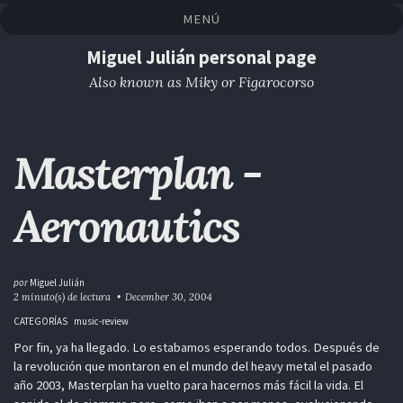
Saltar
Saltar
Saltar
Saltar
MENÚ
a
al
al
enlaces
la
contenido
pie
Miguel Julián personal page
navegación
de
Also known as Miky or Figarocorso
primaria
página
Masterplan -
Aeronautics
por
Miguel Julián
2 minuto(s) de lectura
December 30, 2004
CATEGORÍAS
music-review
Por fin, ya ha llegado. Lo estabamos esperando todos. Después de
la revolución que montaron en el mundo del heavy metal el pasado
año 2003, Masterplan ha vuelto para hacernos más fácil la vida. El