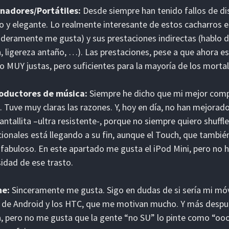
nadores/Portátiles:
Desde siempre han tenido fallos de dis
o y elegante. Lo realmente interesante de estos cacharros e
deramente me gusta) y sus prestaciones indirectas (hablo 
, ligereza antaño, …). Las prestaciones, pese a que ahora es
o MUY justas, pero suficientes para la mayoría de los mortale
oductores de música:
Siempre he dicho que mi mejor compra
. Tuve muy claras las razones. Y, hoy en día, no han mejorad
antallita –ultra resistente-, porque no siempre quiero shuffle
cionales está llegando a su fin, aunque el Touch, que tamb
 fabuloso. En este apartado me gusta el iPod Mini, pero no 
idad de ese trasto.
ne:
Sinceramente me gusta. Sigo en dudas de si sería mi móv
de Android y los HTC, que me motivan mucho. Y más despu
, pero no me gusta que la gente “no SU” lo pinte como “oooo