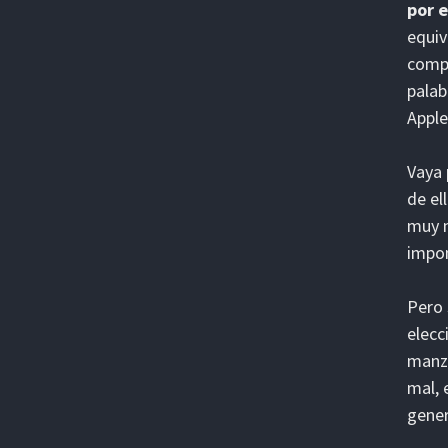
por 
equiv
compa
palab
Apple
Vaya 
de el
muy m
impon
Pero 
elecc
manza
mal, 
gener