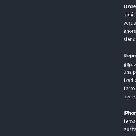
Orde
bonit
verda
ahora
siend
Repr
gigas
una p
tradi
tarro
neces
iPho
tema 
gusta