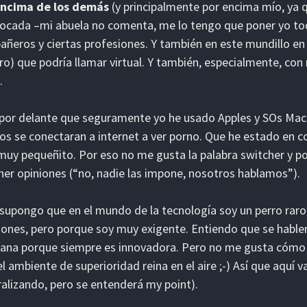
encima de los demás
(y principalmente por encima mío, ya
ocada –mi abuela no comenta, me lo tengo que poner yo tod
ñeros y ciertas profesiones. Y también en este mundillo en 
ro) que podría llamar virtual. Y también, especialmente, co
.
por delante que seguramente yo he usado Apples y SOs Ma
los se conectaran a internet a ver porno. Que he estado en
uy pequeñito. Por eso no me gusta la palabra switcher y p
er opiniones (“no, nadie las impone, nosotros hablamos”).
supongo que en el mundo de la tecnología soy un perro rar
iones, pero porque soy muy exigente. Entiendo que se hablen
na porque siempre es innovadora. Pero no me gusta cómo s
el ambiente de superioridad reina en el aire ;-) Así que aquí va
alizando, pero se entenderá my point).