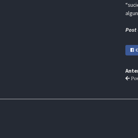
“suci
algun
Post
C
Ante
Por