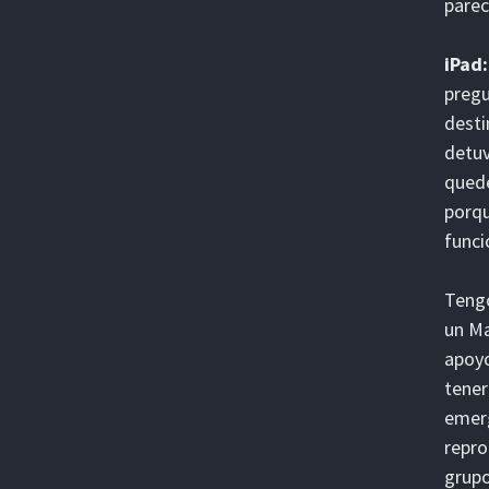
parec
iPad:
pregu
desti
detuv
quedé
porqu
funci
Tengo
un Ma
apoyo
tener
emerg
repro
grupo