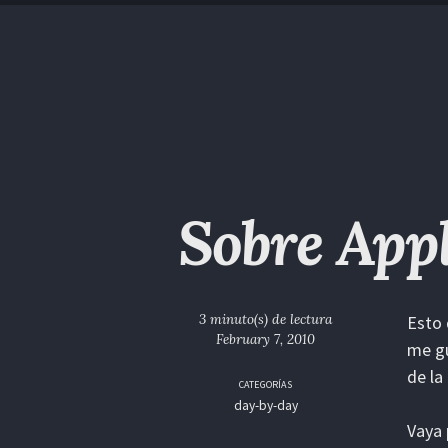
Saltar
Saltar
Saltar
Saltar
a
al
al
enlaces
la
contenido
pie
navegación
de
primaria
página
Sobre Appl
3 minuto(s) de lectura
Esto 
February 7, 2010
me gu
de la
CATEGORÍAS
day-by-day
Vaya 