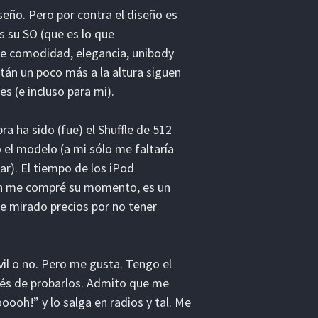
eño. Pero por contra el diseño es
s su SO (que es lo que
de comodidad, elegancia, unibody
tán un poco más a la altura siguen
s (e incluso para mi).
 ha sido (fue) el Shuffle de 512
o el modelo (a mi sólo me faltaría
ar). El tiempo de los iPod
ién me compré su momento, es un
he mirado precios por no tener
il o no. Pero me gusta. Tengo el
és de probarlos. Admito que me
ooh!” y lo salga en radios y tal. Me