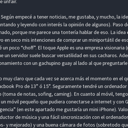
e unfair.
Según empecé a tener noticias, me gustaba, y mucho, la idea 
ntando y leyendo con interés la opinión de algunos). Paso d
nado, porque me parece una tontería hablar de eso. La idea
o en seco mis intenciones de comprar un miniportátil de es
 un poco “choff”. El toque Apple es una empresa visionaria (
e un servidor suele buscar versatilidad en sus cacharos. Ade
onamiento con un gachupino guay al lado al que preguntarle
 muy claro que cada vez se acerca más el momento en el 
cbook Pro de 13” ó 15”. Seguramente tendré un ordenador aux
 (toma de notas, sofing, caming). En cuanto al móvil, teng
 un móvil pequeño que pudiera conectarse a internet y con 
encia” (en este apartado me gustaría un mini iPhone). Valor
ductor de música y una fácil sincronización con el ordenado
s- y mejorado) y una buena cámara de fotos (sobretodo que 