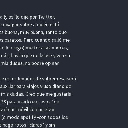
(y así lo dije por Twitter,
e divagar sobre a quién está
 es buena, muy buena, tanto que
os baratos. Pero cuando salió me
no lo niego) me toca las narices,
más, hasta que no la use y vea su
 mis dudas, no podré opinar.
que mi ordenador de sobremesa será
iliar para viajes y uso diario de
o mis dudas. Creo que me gustaría
GPS para usarlo en casos “de
aría un móvil con un gran
r (o modo spotify -con todos los
haga fotos “claras” y sin