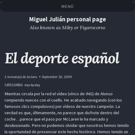
Saltar
Saltar
Saltar
Saltar
MENÚ
a
al
al
enlaces
la
contenido
pie
Miguel Julián personal page
navegación
de
Also known as Miky or Figarocorso
primaria
página
El deporte español
2 minuto(s) de lectura
September 26, 2009
CATEGORÍAS
day-by-day
Mientras circula por la red el vídeo (vírico de ING) de Alonso
rompiendo nueces con el cuello. He acabado navegando (con los
famosos clics compulsivos) por vídeos de nuestro campeón. La
verdad es que, últimamente, no parece que disfrute dentro del
coche…parece que el paso por McLaren le ha marcado y
desilusionado. Pero no podemos olvidar que nosotros hemos tenido
la oportunidad de presenciar este hecho histórico. Hemos tenido un