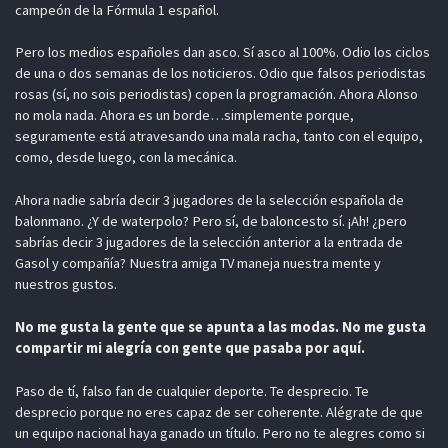
campeón de la Fórmula 1 español.
Pero los medios españoles dan asco. Sí asco al 100%. Odio los ciclos
de una o dos semanas de los noticieros. Odio que falsos periodistas
rosas (sí, no sois periodistas) copen la programación. Ahora Alonso
no mola nada. Ahora es un borde…simplemente porque,
seguramente está atravesando una mala racha, tanto con el equipo,
como, desde luego, con la mecánica.
Ahora nadie sabría decir 3 jugadores de la selección española de
balonmano. ¿Y de waterpolo? Pero sí, de baloncesto sí. ¡Ah! ¿pero
sabrías decir 3 jugadores de la selección anterior a la entrada de
Gasol y compañía? Nuestra amiga TV maneja nuestra mente y
nuestros gustos.
No me gusta la gente que se apunta a las modas. No me gusta
compartir mi alegría con gente que pasaba por aquí.
Paso de tí, falso fan de cualquier deporte. Te desprecio. Te
desprecio porque no eres capaz de ser coherente. Alégrate de que
un equipo nacional haya ganado un título. Pero no te alegres como si