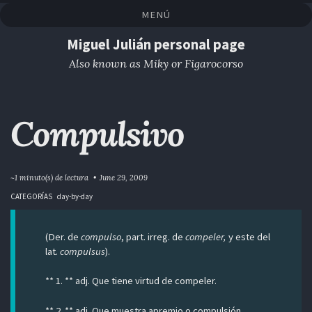
Saltar
Saltar
Saltar
Saltar
MENÚ
a
al
al
enlaces
la
contenido
pie
Miguel Julián personal page
navegación
de
Also known as Miky or Figarocorso
primaria
página
Compulsivo
~1 minuto(s) de lectura
June 29, 2009
CATEGORÍAS
day-by-day
(Der. de
compulso
, part. irreg. de
compeler,
y este del
lat.
compulsus
).
** 1. ** adj. Que tiene virtud de compeler.
** 2. ** adj. Que muestra apremio o compulsión.