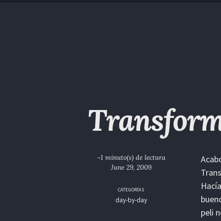
Saltar
Saltar
Saltar
Saltar
a
al
al
enlaces
la
contenido
pie
navegación
de
primaria
página
Transform
~1 minuto(s) de lectura
Acabo
June 29, 2009
Trans
Hacía
CATEGORÍAS
bueno
day-by-day
peli 