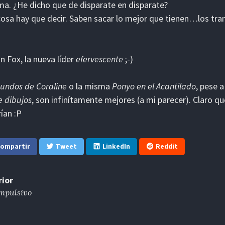
ma. ¿He dicho que de disparate en disparate?
osa hay que decir. Saben sacar lo mejor que tienen…los tr
 Fox, la nueva líder
efervescente
;-)
undos de Coraline
o la misma
Ponyo en el Acantilado
, pese 
e dibujos
, son infinítamente mejores (a mi parecer). Claro 
ían :P
ompartir
Tweet
LinkedIn
Reddit
rior
mpulsivo