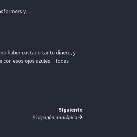
ansformers y…
a no haber costado tanto dinero, y
que con esos ojos azules…todas
Siguiente
El apagón analógico