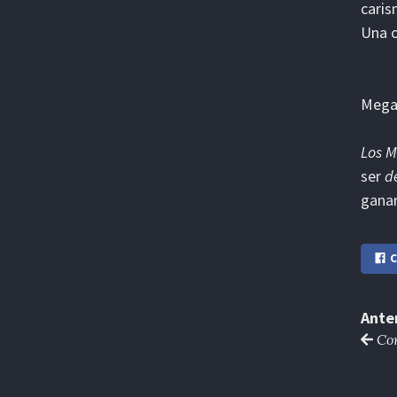
caris
Una c
Megan
Los M
ser
d
ganar
C
Ante
Co