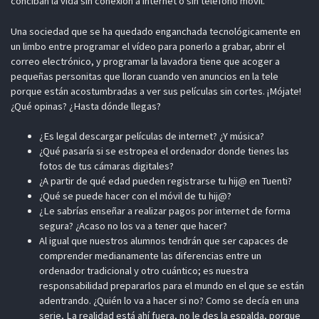
conciban la vida sin conexión a internet o sin teléfono móvil.
Una sociedad que se ha quedado enganchada tecnológicamente en
un limbo entre programar el vídeo para ponerlo a grabar, abrir el
correo electrónico, y programar la lavadora tiene que acoger a
pequeñas personitas que lloran cuando ven anuncios en la tele
porque están acostumbradas a ver sus películas sin cortes. ¡Mójate!
¿Qué opinas? ¿Hasta dónde llegas?
¿Es legal descargar películas de internet? ¿Y música?
¿Qué pasaría si se estropea el ordenador donde tienes las
fotos de tus cámaras digitales?
¿A partir de qué edad pueden registrarse tu hij@ en Tuenti?
¿Qué se puede hacer con el móvil de tu hij@?
¿Le sabrías enseñar a realizar pagos por internet de forma
segura? ¿Acaso no los va a tener que hacer?
Al igual que nuestros alumnos tendrán que ser capaces de
comprender medianamente las diferencias entre un
ordenador tradicional y otro cuántico; es nuestra
responsabilidad prepararlos para el mundo en el que se están
adentrando. ¿Quién lo va a hacer si no? Como se decía en una
serie, La realidad está ahí fuera, no le des la espalda, porque