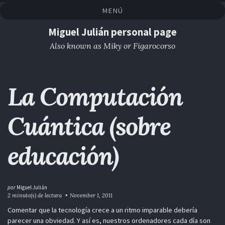
Saltar
Saltar
Saltar
Saltar
MENÚ
a
al
al
enlaces
la
contenido
pie
Miguel Julián personal page
navegación
de
Also known as Miky or Figarocorso
primaria
página
La Computación
Cuántica (sobre
educación)
por
Miguel Julián
2 minuto(s) de lectura
November 1, 2011
Comentar que la tecnología crece a un ritmo imparable debería
parecer una obviedad. Y así es, nuestros ordenadores cada día son