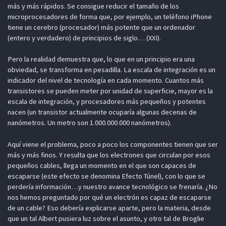
más y más rápidos. Se consigue reducir el tamaño de los
microprocesadores de forma que, por ejemplo, un teléfono iPhone
tiene un cerebro (procesador) más potente que un ordenador
(entero y verdadero) de principios de siglo… (XXI).
Pero la realidad demuestra que, lo que en un principio era una
obviedad, se transforma en pesadilla. La escala de integración es un
indicador del nivel de tecnología en cada momento. Cuantos más
transistores se pueden meter por unidad de superficie, mayor es la
escala de integración, y procesadores más pequeños y potentes
nacen (un transistor actualmente ocuparía algunas decenas de
nanómetros. Un metro son 1.000.000.000 nanómetros).
Aquí viene el problema, poco a poco los componentes tienen que ser
más y más finos. Y resulta que los electrones que circulan por esos
pequeños cables, llega un momento en el que son capaces de
escaparse (este efecto se denomina Efecto Túnel), con lo que se
perdería información…y nuestro avance tecnológico se frenaría. ¿No
nos hemos preguntado por qué un electrón es capaz de escaparse
de un cable? Eso debería explicarse aparte, pero la materia, desde
que un tal Albert pusiera luz sobre el asunto, y otro tal de Broglie