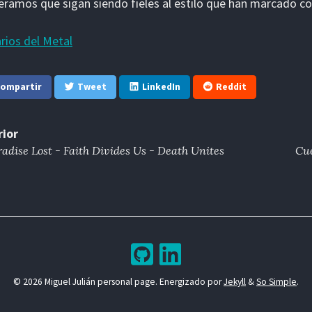
eramos que sigan siendo fieles al estilo que han marcado co
rios del Metal
ompartir
Tweet
LinkedIn
Reddit
rior
adise Lost - Faith Divides Us - Death Unites
Cu
© 2026 Miguel Julián personal page. Energizado por
Jekyll
&
So Simple
.