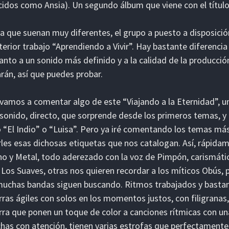
idos como Ansia). Un segundo álbum que viene con el título 
a que suenan muy diferentes, el grupo a puesto a disposició
terior trabajo “Aprendiendo a Vivir”. Hay bastante diferenc
anto a un sonido más definido y a la calidad de la producció
rán, así que puedes probar.
vamos a comentar algo de este “Viajando a la Eternidad”, u
sonido, directo, que sorprende desde los primeros temas,
“El Indio” o “Luisa”. Pero ya iré comentando los temas má
les esas dichosas etiquetas que nos catalogan. Así, rápida
o y Metal, todo aderezado con la voz de Pimpón, carismática
 Los Suaves, otras nos quieren recordar a los míticos Obús,
uchas bandas siguen buscando. Ritmos trabajados y basta
rras ágiles con solos en los momentos justos, con filigranas,
rra que ponen un toque de color a canciones rítmicas con una
has con atención, tienen varias estrofas que perfectamen