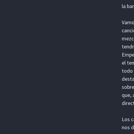
la ba
Vamos
canci
mezco
tendr
Empez
el te
todo 
desta
sobre
que, 
direc
Los c
nos d