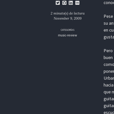
conoc
2 minuto(s) de lectura
Pese 
November 9, 2009
su an
en cu
CATEGORÍAS
music-review
gusta
Pero 
buen 
como 
poner
Urban
hacia
que m
guita
guita
escuc