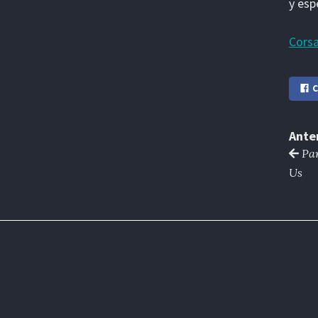
y esp
Corsa
C
Ante
Par
Us