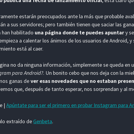
o pública una fecha de lanzamiento oficial
, está claro q
amente estarán preocupados ante la más que probable ava
rán a sus servidores; pero también tienen que saciar las gan
 han habilitado
una página donde te puedes apuntar
y se
empieza a calentar los ánimos de los usuarios de Android, y 
miento está al caer.
gina no da ninguna información, simplemente se queda en 
gram para Android?
. Un bonito cebo que nos deja con la miel
mos ganas de
ver esas novedades que no estaban present
emos que, después de tanto esperar, nos sorprendan y al m
e |
Apúntate para ser el primero en probar Instagram para A
ulo extraído de
Genbeta
.