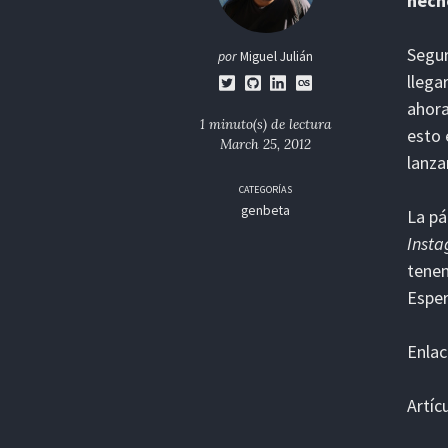
hech
Segur
por
Miguel Julián
llega
ahora
1 minuto(s) de lectura
esto 
March 25, 2012
lanza
CATEGORÍAS
genbeta
La pá
Insta
tene
Esper
Enlac
Artíc