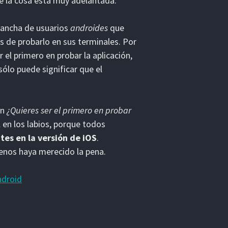
ue la cosa está muy adelantada.
lancha de usuarios
androides
que
as de probarlo en sus terminales. Por
r el primero en probar la aplicación,
sólo puede significar que el
un
¿Quieres ser el primero en probar
 en los labios, porque todos
es en la versión de iOS
.
enos haya merecido la pena.
ndroid