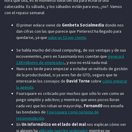
hora que sea, es el momento ideal del día para echarte una
cabezadita. Es sábado, y los sábados están para eso, ¿no?. Vamos
con el repaso semanal.
El primer enlace viene de
Genbeta Socialmedia
donde nos
dan cifras con las que parece que Pinterest ha llegado para
quedarse, ya que
sube un 52 por ciento
.
Se habla mucho del cloud computing, de sus ventajas y de sus
incovenientes, pero en Saasmanía nos cuentan que
generará
138 millones de empleados
, y eso no está nada mal.
Nunca es tarde para empezar a estudiar un método de gestión
de la productividad, si ya eres fan de GTD, seguro que te
interesarán los consejos de
David Torne
sobre
cómo integrar
la agenda
.
Foursquare es criticado por muchos que sólo lo ven como un
juego simplón y adictivo; y mientras que unos pocos lloran
cada vez que les roban un mayorship,
Fernand0
nos enseña
las bondades de
Foursquare como sistema de
recomendación
.
En
Un informático en el lado del mal
nos explican cómo ver
si alguien ha
utilizado nuestro ordenador
mientras no