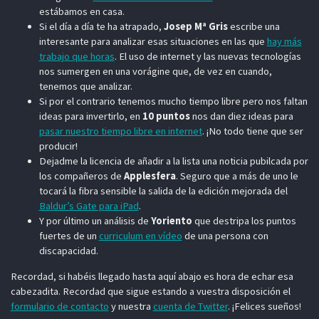
estábamos en casa.
Si el día a día te ha atrapado,
Josep Mª Gris
escribe una
interesante para analizar esas situaciones en las que
hay más
trabajo que horas
. El uso de internet y las nuevas tecnologías
nos sumergen en una vorágine que, de vez en cuando,
tenemos que analizar.
Si por el contrario tenemos mucho tiempo libre pero nos faltan
ideas para invertirlo, en
10 puntos
nos dan diez ideas para
pasar nuestro tiempo libre en internet
. ¡No todo tiene que ser
producir!
Dejadme la licencia de añadir a la lista una noticia pubilcada por
los compañeros de
Applesfera
. Seguro que a más de uno le
tocará la fibra sensible la salida de la edición mejorada del
Baldur’s Gate para iPad
.
Y por último un análisis de
Yoriento
que destripa los puntos
fuertes de un
curriculum en vídeo
de una persona con
discapacidad.
Recordad, si habéis llegado hasta aquí abajo es hora de echar esa
cabezadita. Recordad que sigue estando a vuestra disposición el
formulario de contacto
y nuestra
cuenta de Twitter
. ¡Felices sueños!