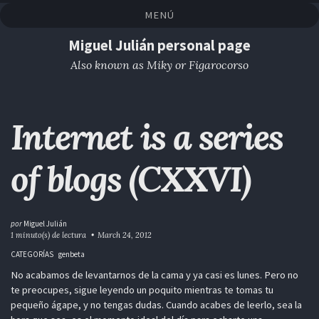
Saltar
Saltar
Saltar
Saltar
MENÚ
a
al
al
enlaces
la
contenido
pie
Miguel Julián personal page
navegación
de
Also known as Miky or Figarocorso
primaria
página
Internet is a series
of blogs (CXXVI)
por
Miguel Julián
1 minuto(s) de lectura
March 24, 2012
CATEGORÍAS
genbeta
No acabamos de levantarnos de la cama y ya casi es lunes. Pero no
te preocupes, sigue leyendo un poquito mientras te tomas tu
pequeño ágape, y no tengas dudas. Cuando acabes de leerlo, sea la