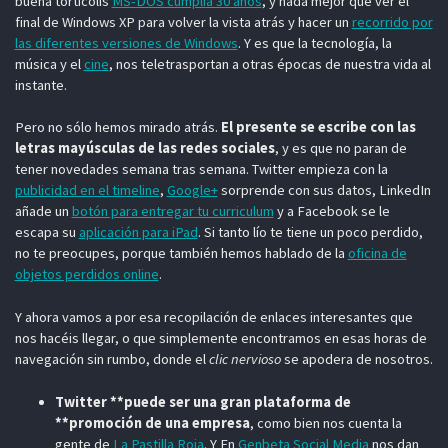
buena tortícolis
MS-DOS cumplía 30 años
, y nada mejor que ver el
final de Windows XP para volver la vista atrás y hacer un
recorrido por
las diferentes versiones de Windows
. Y es que la tecnología, la
música y el
cine
, nos teletrasportan a otras épocas de nuestra vida al
instante.
Pero no sólo hemos mirado atrás.
El presente se escribe con las
letras mayúsculas de las redes sociales
, y es que no paran de
tener novedades semana tras semana. Twitter empieza con la
publicidad en el timeline
,
Google+
sorprende con sus datos, LinkedIn
añade un
botón para entregar tu curriculum
y a Facebook se le
escapa su
aplicación para iPad
. Si tanto lío te tiene un poco perdido,
no te preocupes, porque también hemos hablado de la
oficina de
objetos perdidos online
.
Y ahora vamos a por esa recopilación de enlaces interesantes que
nos hacéis llegar, o que simplemente encontramos en esas horas de
navegación sin rumbo, donde el
clic nervioso
se apodera de nosotros.
Twitter **puede ser una gran plataforma de
**promoción de una empresa
, como bien nos cuenta la
gente de
La Pastilla Roja
. Y En
Genbeta Social Media
nos dan