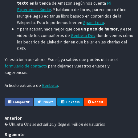
texto
en la tienda de Amazon según nos cuenta
Mi
Experiencia Kindle
. Y hablando de libros, parece poco ético
(aunque legal) editar un libro basado en contenidos de la
Wikipedia. Esto lo podemos leer en
Spam Loco
.
Y para acabar, nada mejor que con
un poco de humor
, y este
vídeo de los compañeros de
Genbeta Dev
donde vemos cómo
los becarios de LinkedIn tienen que bailar en las charlas del
CEO.
Ya está bien por ahora. Eso sí, ya sabéis que podéis utilizar el
formulario de contacto
para dejarnos vuestros enlaces y
sugerencias.
Artículo extraído de
Genbeta
.
Compartir
Tweet
LinkedIn
Reddit
Anterior
Ubuntu One se actualiza y llega al millón de usuarios
Siguiente