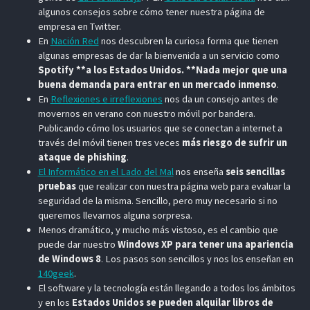
algunos consejos sobre cómo tener nuestra página de
empresa en Twitter.
En
Nación Red
nos descubren la curiosa forma que tienen
algunas empresas de dar la bienvenida a un servicio como
Spotify **a los Estados Unidos. **Nada mejor que una
buena demanda para entrar en un mercado inmenso
.
En
Reflexiones e irreflexiones
nos da un consejo antes de
movernos en verano con nuestro móvil por bandera.
Publicando cómo los usuarios que se conectan a internet a
través del móvil tienen tres veces
más riesgo de sufrir un
ataque de phishing
.
El Informático en el Lado del Mal
nos enseña
seis sencillas
pruebas
que realizar con nuestra página web para evaluar la
seguridad de la misma. Sencillo, pero muy necesario si no
queremos llevarnos alguna sorpresa.
Menos dramático, y mucho más vistoso, es el cambio que
puede dar nuestro
Windows XP para tener una apariencia
de Windows 8
. Los pasos son sencillos y nos los enseñan en
140geek
.
El software y la tecnología están llegando a todos los ámbitos
y en los
Estados Unidos se pueden alquilar libros de