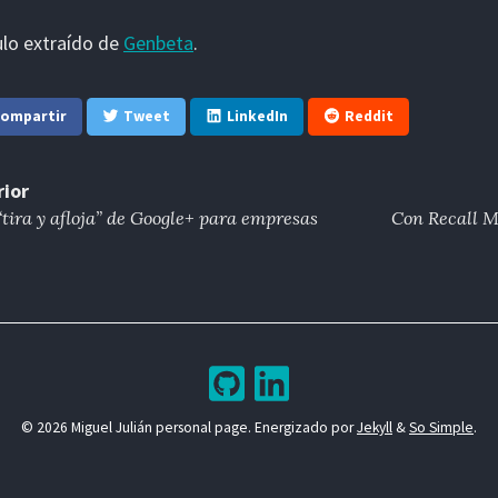
ulo extraído de
Genbeta
.
ompartir
Tweet
LinkedIn
Reddit
rior
“tira y afloja” de Google+ para empresas
Con Recall M
© 2026 Miguel Julián personal page. Energizado por
Jekyll
&
So Simple
.