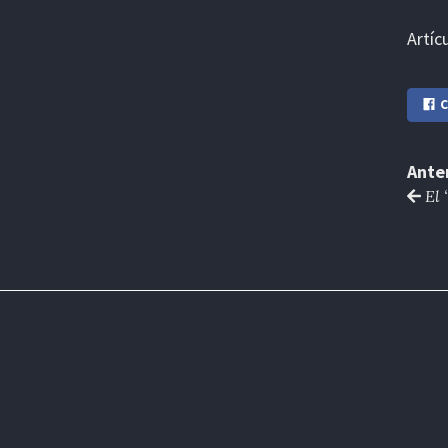
Artíc
C
Ante
El 