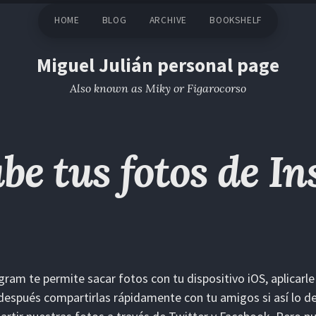
HOME
BLOG
ARCHIVE
BOOKSHELF
Miguel Julián personal page
Also known as Miky or Figarocorso
be tus fotos de I
gram te permite sacar fotos con tu dispositivo iOS, aplicarle 
después compartirlas rápidamente con tu amigos si así lo de