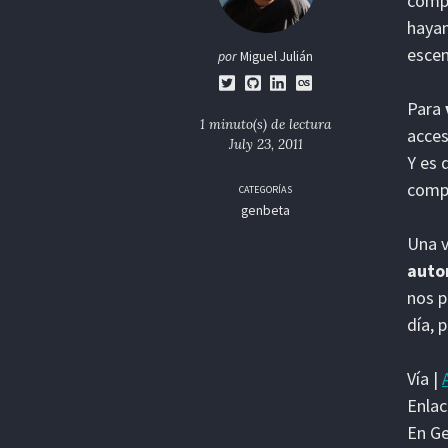
compa
hayam
escen
por
Miguel Julián
Para
1 minuto(s) de lectura
acces
July 23, 2011
Y es 
compa
CATEGORÍAS
genbeta
Una v
auto
nos p
día, 
Vía |
Enlac
En G