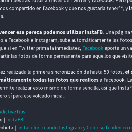
rtir nuestras fotos a través de Twitter y Facebook. Pero 
os compartido en Facebook y que nos gustaría tener**, y la
a.
vencer esa pereza podemos utilizar InstaFB
. Una página
o a Facebook e Instagram, sube automáticamente las fotos d
que si en Twitter prima la inmediatez,
Facebook
aporta un v
rtir las fotos de forma permanente para aquellos que visite
ez realizada la primera sincronización de hasta 50 fotos,
el 
máticamente todas las fotos que realices
a Facebook. La
ermite realizar esto mismo de forma sencilla, así que InstaFB 
pero sí para ese volcado inicial.
AdictiveTips
e |
InstaFB
enbeta |
Instacolor, cuando Instagram y Color se funden en u