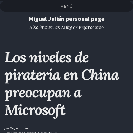
Saltar
Saltar
Saltar
Saltar
MENÚ
a
al
al
enlaces
la
contenido
pie
Miguel Julián personal page
navegación
de
Also known as Miky or Figarocorso
primaria
página
Los niveles de
piratería en China
preocupan a
Microsoft
por
Miguel Julián
1 minuto(s) de lectura
May 28, 2011