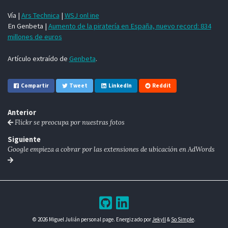
Vía |
Ars Technica
|
WSJ onl ine
En Genbeta |
Aumento de la piratería en España, nuevo record: 834
millones de euros
Artículo extraído de
Genbeta
.
Compartir
Tweet
LinkedIn
Reddit
Anterior
Flickr se preocupa por nuestras fotos
Siguiente
Google empieza a cobrar por las extensiones de ubicación en AdWords
© 2026 Miguel Julián personal page. Energizado por
Jekyll
&
So Simple
.