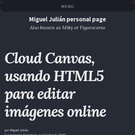
Saltar
Saltar
Saltar
Saltar
MENÚ
a
al
al
enlaces
la
contenido
pie
Miguel Julián personal page
navegación
de
Also known as Miky or Figarocorso
primaria
página
Cloud Canvas,
usando HTML5
para editar
imágenes online
por
Miguel Julián
2 minuto(s) de lectura
October 8, 2010