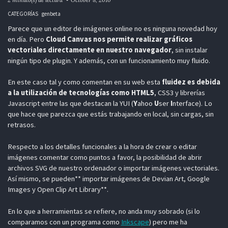
CATEGORÍAS
genbeta
Parece que un editor de imágenes online no es ninguna novedad hoy
en día. Pero
Cloud Canvas nos permite realizar gráficos
vectoriales directamente en nuestro navegador
, sin instalar
ningún tipo de plugin. Y además, con un funcionamiento muy fluido.
En este caso tal y como comentan en su web esta
fluidez es debida
a la utilización de tecnologías como HTML5
, CSS3 y librerías
Javascript entre las que destacan la YUI (
Y
ahoo
U
ser
I
nterface). Lo
que hace que parezca que estás trabajando en local, sin cargas, sin
retrasos.
Respecto a los detalles funcionales a la hora de crear o editar
imágenes comentar como puntos a favor, la posibilidad de abrir
archivos SVG de nuestro ordenador o importar imágenes vectoriales.
Así mismo, se pueden** importar imágenes de Devian Art, Google
Images y Open Clip Art Library**.
En lo que a herramientas se refiere, no anda muy sobrado (si lo
comparamos con un programa como
Inkscape
) pero me ha