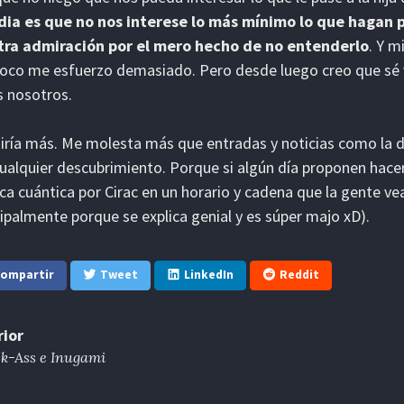
idia es que no nos interese lo más mínimo lo que hagan
tra admiración por el mero hecho de no entenderlo
. Y m
co me esfuerzo demasiado. Pero desde luego creo que sé v
 nosotros.
iría más. Me molesta más que entradas y noticias como la 
ualquier descubrimiento. Porque si algún día proponen hacer
sica cuántica por Cirac en un horario y cadena que la gent
cipalmente porque se explica genial y es súper majo xD).
ompartir
Tweet
LinkedIn
Reddit
rior
k-Ass e Inugami