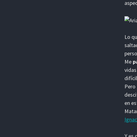
aspe
Lo qu
salta
perso
Me
p
vidas
difíc
Pero 
desci
en e
Matam
Ignac
Y es 