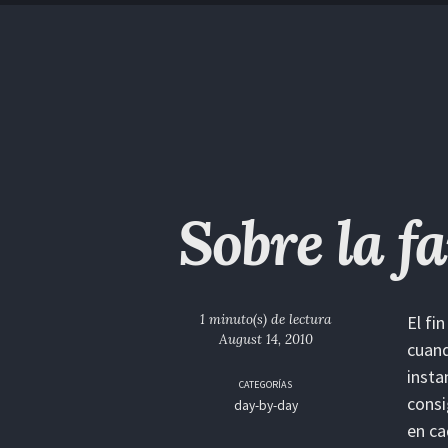
Saltar
Saltar
Saltar
Saltar
a
al
al
enlaces
la
contenido
pie
navegación
de
primaria
página
Sobre la f
1 minuto(s) de lectura
El fi
August 14, 2010
cuand
insta
CATEGORÍAS
consi
day-by-day
en ca