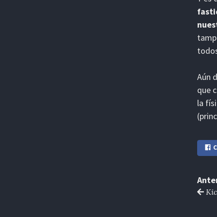
fast
nues
tampo
todos
Aún d
que c
la fí
(prin
C
Ante
Kic