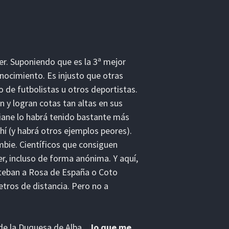
r. Suponiendo que es la 3ª mejor
nocimiento. Es injusto que otras
 de futbolistas u otros deportistas.
 y logran cotas tan altas en sus
iane lo habrá tenido bastante más
ahí (y habrá otros ejemplos peores).
bie. Científicos que consiguen
r, incluso de forma anónima. Y aquí,
eban a Rosa de España o Coto
tros de distancia. Pero no a
a de la Duquesa de Alba…
lo que me