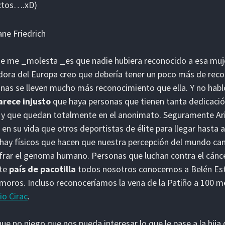
ctos….xD)
e me _molesta _es que nadie hubiera reconocido a esa muje
dora del Europa creo que debería tener un poco más de reco
nas se lleven mucho más reconocimiento que ella. Y no hablo
arece injusto
que haya personas que tienen tanta dedicación
 y que quedan totalmente en el anonimato. Seguramente Ar
il en su vida que otros deportistas de élite para llegar hasta 
hay físicos que hacen que nuestra percepción del mundo cam
frar el genoma humano. Personas que luchan contra el cánce
ste
país de pacotilla
todos nosotros conocemos a Belén Est
oros. Incluso reconoceríamos la vena de la Patiño a 100 me
io Cirac
.
que no niego que nos pueda interesar lo que le pase a la hij