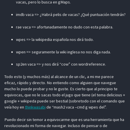
vacas, pero lo busca en gMaps.
imdb vaca => ¿Habrá pelis de vacas? ¿Qué puntuación tendrán?
rae vaca => afortunadamente no dudo con esta palabra.
wpes => la wikipedia española nos dirá todo.
wpen => seguramente la wiki inglesa no nos diga nada.
sp2en vaca => y nos dirá “cow” con wordreference.
Todo esto (y muchos más) al alcance de un clic, a mi me parece
eficaz, rápido y directo. No entiendo como alguien que navegue
mucho lo puede probar y no le guste. Es cierto que al principio te
equivocas, que no le sacas todo el jugo que tiene (el tema delicious +
google + wikipeda puede ser bestial (sobretodo con el comando que
veía hoy en
thinkwasabi
de “mash2 vaca –cmd g wpes del”.
Puedo decir sin temor a equivocarme que es una herramienta que ha
revolucionado mi forma de navegar. Incluso de pensar o de