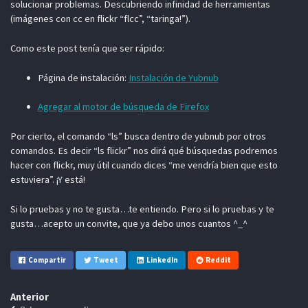
solucionar problemas. Descubriendo infinidad de herramientas
(imágenes con cc en flickr “flcc”, “taringa!”).
Como este post tenía que ser rápido:
Página de instalación:
Instalación de Yubnub
Agregar al motor de búsqueda de Firefox
Por cierto, el comando “ls” busca dentro de yubnub por otros
comandos. Es decir “ls flickr” nos dirá qué búsquedas podremos
hacer con flickr, muy útil cuando dices “me vendría bien que esto
estuviera”. ¡Y está!
Si lo pruebas y no te gusta…te entiendo. Pero si lo pruebas y te
gusta…acepto un convite, que ya debo unos cuantos ^_^
Compartir
Tweet
LinkedIn
Reddit
Anterior