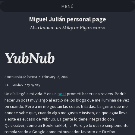
Saltar
Saltar
Saltar
Saltar
MENÚ
a
al
al
enlaces
la
contenido
pie
Miguel Julián personal page
navegación
de
Also known as Miky or Figarocorso
primaria
página
YubNub
2 minuto(s) de lectura
February 15, 2010
CATEGORÍAS
day-by-day
Un día llegó a mi vida. Y en un
post
prometí hacer una review. Podría
hacer un post muy largo al estilo de los blogs que me iluminan de vez
en cuando. Pero a mi me gustan las cosas trilladas. La gente que me
conoce sabe que, cuando algo me gusta e insisto, es que agua lleva.
Y este es el caso de Yubnub. La gente lo tiene integrado con
Quicksilver, como un Bookmarklet, … Pero yo lo utilizo simplemente
remplazando a Google como mi buscador favorito de Firefox.