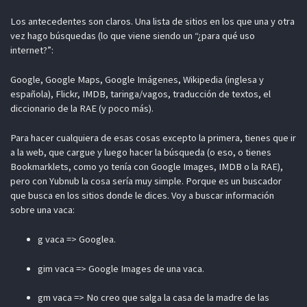
Los antecedentes son claros. Una lista de sitios en los que una y otra
vez hago búsquedas (lo que viene siendo un “¿para qué uso
internet?”:
Google, Google Maps, Google Imágenes, Wikipedia (inglesa y
española), Flickr, IMDB, taringa/vagos, traducción de textos, el
diccionario de la RAE (y poco más).
Para hacer cualquiera de esas cosas excepto la primera, tienes que ir
a la web, que cargue y luego hacer la búsqueda (o eso, o tienes
Bookmarklets, como yo tenía con Google Images, IMDB o la RAE),
pero con Yubnub la cosa sería muy simple. Porque es un buscador
que busca en los sitios donde le dices. Voy a buscar información
sobre una vaca:
g vaca => Googlea.
gim vaca => Google Images de una vaca.
gm vaca => No creo que salga la casa de la madre de las