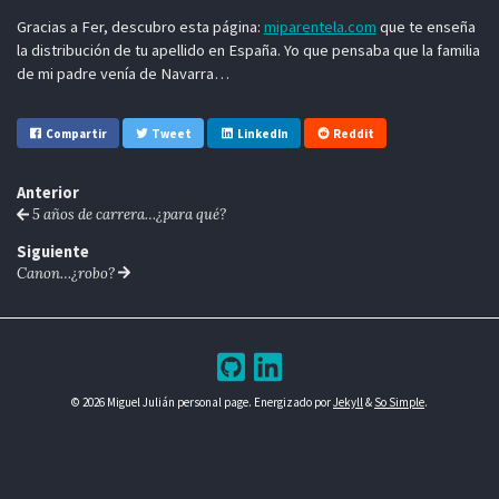
Gracias a Fer, descubro esta página:
miparentela.com
que te enseña
la distribución de tu apellido en España. Yo que pensaba que la familia
de mi padre venía de Navarra…
Compartir
Tweet
LinkedIn
Reddit
Anterior
5 años de carrera…¿para qué?
Siguiente
Canon…¿robo?
© 2026 Miguel Julián personal page. Energizado por
Jekyll
&
So Simple
.