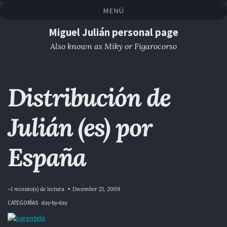
Saltar
Saltar
Saltar
Saltar
MENÚ
a
al
al
enlaces
la
contenido
pie
Miguel Julián personal page
navegación
de
Also known as Miky or Figarocorso
primaria
página
Distribución de
Julián (es) por
España
~1 minuto(s) de lectura
December 21, 2009
CATEGORÍAS
day-by-day