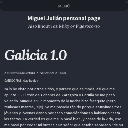
Saltar
Saltar
Saltar
Saltar
MENÚ
a
al
al
enlaces
la
contenido
pie
Miguel Julián personal page
navegación
de
Also known as Miky or Figarocorso
primaria
página
Galicia 1.0
2 minuto(s) de lectura
November 2, 2009
CATEGORÍAS
day-by-day
Ya lo he visto por otros sitios, y parece que es moda, así que me
apunto. 1.- El tren de 12 horas de Zaragoza A Coruña se me pasó
volando. Aunque en un momento de la noche hizo fresquito (pero
teníamos mantas, jeje). Se me pasaría rápido porque estuvimos tres
jóvenes y jóvenas dando por saco conociéndonos y hablando hasta
las tantas. La verdad es que me lo pasé bien, y cosas de la vida, eso
me pasó por ceder mi butaca a un señor que estaba separado “de su