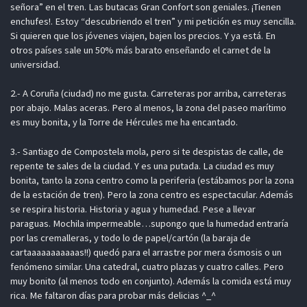
señora” en el tren. Las butacas Gran Confort son geniales. ¡Tienen
enchufes!. Estoy “descubriendo el tren” y mi petición es muy sencilla.
Si quieren que los jóvenes viajen, bajen los precios. Y ya está. En
otros países sale un 50% más barato enseñando el carnet de la
universidad.
2.- A Coruña (ciudad) no me gusta. Carreteras por arriba, carreteras
por abajo. Malas aceras. Pero al menos, la zona del paseo marítimo
es muy bonita, y la Torre de Hércules me ha encantado.
3.- Santiago de Compostela mola, pero si te despistas de calle, de
repente te sales de la ciudad. Y es una putada. La ciudad es muy
bonita, tanto la zona centro como la periferia (estábamos por la zona
de la estación de tren). Pero la zona centro es espectacular. Además
se respira historia. Historia y agua y humedad. Pese a llevar
paraguas. Mochila impermeable…supongo que la humedad entraría
por las cremalleras, y todo lo de papel/cartón (la baraja de
cartaaaaaaaaaaas!!) quedó para el arrastre por mera ósmosis o un
fenómeno similar. Una catedral, cuatro plazas y cuatro calles. Pero
muy bonito (al menos todo en conjunto). Además la comida está muy
rica. Me faltaron días para probar más delicias ^_^