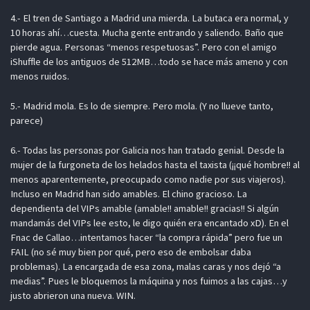
4.- El tren de Santiago a Madrid una mierda. La butaca era normal, y
10 horas ahí…cuesta. Mucha gente entrando y saliendo. Baño que
pierde agua. Personas “menos respetuosas”. Pero con el amigo
iShuffle de los antiguos de 512MB…todo se hace más ameno y con
menos ruidos.
5.- Madrid mola. Es lo de siempre. Pero mola. (Y no llueve tanto,
parece)
6.- Todas las personas por Galicia nos han tratado genial. Desde la
mujer de la furgoneta de los helados hasta el taxista (¡¡qué hombre!! al
menos aparentemente, preocupado como nadie por sus viajeros).
Incluso en Madrid han sido amables. El chino gracioso. La
dependienta del VIPs amable (amable!! amable!! gracias!! Si algún
mandamás del VIPs lee esto, le digo quién era encantado xD). En el
Fnac de Callao…intentamos hacer “la compra rápida” pero fue un
FAIL (no sé muy bien por qué, pero eso de embolsar daba
problemas). La encargada de esa zona, malas caras y nos dejó “a
medias”. Pues le bloquemos la máquina y nos fuimos a las cajas…y
justo abrieron una nueva. WIN.