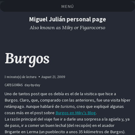
Saltar
Saltar
Saltar
Saltar
MENÚ
a
al
al
enlaces
la
contenido
pie
Miguel Julián personal page
navegación
de
Also known as Miky or Figarocorso
primaria
página
Burgos
1 minuto(s) de lectura
August 21, 2009
CATEGORÍAS
day-by-day
Uno de tantos post que os debía es el de la visitica que hice a
Burgos. Claro, que, comparado con las anteriores, fue una visita híper
relámpago. Aunque hablaré de
turismo
, creo que expliqué algunas
cosas más en el post sobre
Burgos en Miky’s Blog
.
La razón principal del viaje fue ir a darle una sorpresa a la agüela y, ya
de paso, ir a comer un buen lechal (del recopón) en el asador
Brigante en Lerma (un pueblecito a unos 35 kilómetros de Burgos).