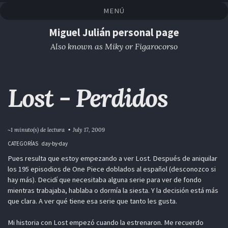
Saltar
Saltar
Saltar
Saltar
MENÚ
a
al
al
enlaces
la
contenido
pie
Miguel Julián personal page
navegación
de
Also known as Miky or Figarocorso
primaria
página
Lost - Perdidos
~1 minuto(s) de lectura
July 17, 2009
CATEGORÍAS
day-by-day
Pues resulta que estoy empezando a ver Lost. Después de aniquilar
los 195 episodios de One Piece doblados al español (desconozco si
hay más). Decidí que necesitaba alguna serie para ver de fondo
mientras trabajaba, hablaba o dormía la siesta. Y la decisión está más
que clara. A ver qué tiene esa serie que tanto les gusta.
Mi historia con Lost empezó cuando la estrenaron. Me recuerdo