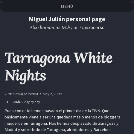
Saltar
Saltar
Saltar
Saltar
MENÚ
a
al
al
enlaces
la
contenido
pie
Miguel Julián personal page
navegación
de
Also known as Miky or Figarocorso
primaria
página
Tarragona White
Nights
~1 minuto(s) de lectura
May 2, 2009
CATEGORÍAS
day-by-day
Pues con esto hemos pasado el primer día de la TWN. Que
básicamente viene a ser una quedada más o menos de bloggers
maqueros en Tarragona. Nos hemos desplazado de Zaragoza y
Madrid y sobretodo de Tarragona, alrededores y Barcelona.