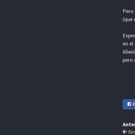
Pero 
(que 
Esper
en el
Alien
pero 
C
Ante
Sem