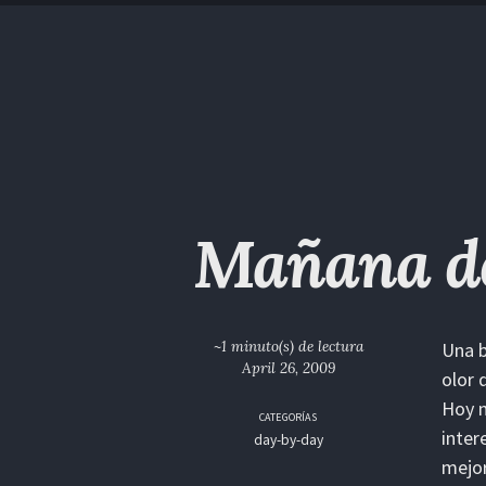
Saltar
Saltar
Saltar
Saltar
a
al
al
enlaces
la
contenido
pie
navegación
de
primaria
página
Mañana d
~1 minuto(s) de lectura
Una b
April 26, 2009
olor 
Hoy m
CATEGORÍAS
inter
day-by-day
mejor