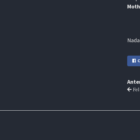
Moth
Nada
C
Ante
Fel