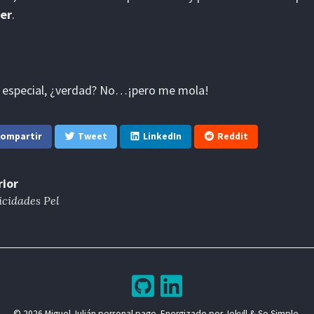
er
.
 especial, ¿verdad? No…¡pero me mola!
ompartir
Tweet
LinkedIn
Reddit
rior
icidades Pel
© 2026 Miguel Julián personal page. Energizado por
Jekyll
&
So Simple
.