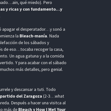
nado…ain, qué miedo). Pero
icas y ricas y con fundamento…y
.
dó apagar el desperatador…y sonó a
comienza la
Bleach-manía
. Nada
alefacción de los sábados y
és de eso…tocaba recoger la casa,
iento. Un agua gatuna y a la comida
vertido. Y para acabar con el sábado
muchos más detalles, pero genial.
urrele y descansar a tuti. Todo
 partido del Zaragoza
(2-3…what
reda. Después a hacer una visitca al
oco más de
Bleach y How I Met Your