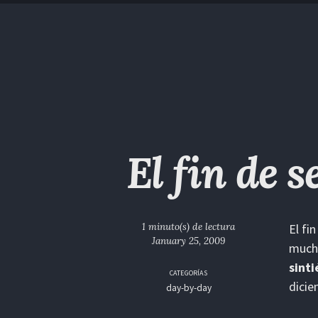
Saltar
Saltar
Saltar
Saltar
a
al
al
enlaces
la
contenido
pie
navegación
de
primaria
página
El fin de 
1 minuto(s) de lectura
El fi
January 25, 2009
mucho
sinti
CATEGORÍAS
dici
day-by-day