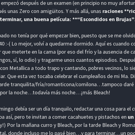
empezó después de un examen (en principio no muy afortu
és unas Zero con amigüitos. Y más allá, unas
raciones **r
 terminar, una buena película: **“Escondidos en Brujas”
bado no tenía por qué empezar bien, puesto que se me olvi
:40 :-( Lo mejor, volví a quedarme dormido. Aquí es cuando 
 que meterte en la cama (por eso del frío y la ausencia de c
gos, sí, lo odio) y tragarme unos cuantos episodios. Despu
con Metallica a todo trapo y cantando, pobres vecinos, lo s
iar. Que esta vez tocaba celebrar el cumpleaños de mi Ma. Di
arde tranquilita/fría/romanticona/comilona…tampoco daré 
y por la noche…todavía más noche…¡más Bleach!
mingo debía ser un día tranquilo, redactar una cosa para el c
ba así, pero te invitan a comer cacahuetes y pistachos en
un
ty!) Por la mañana curro y Bleach, por la tarde Bleach y Roma
tal, donde incluso me lo pasé bien…y para terminar…un p