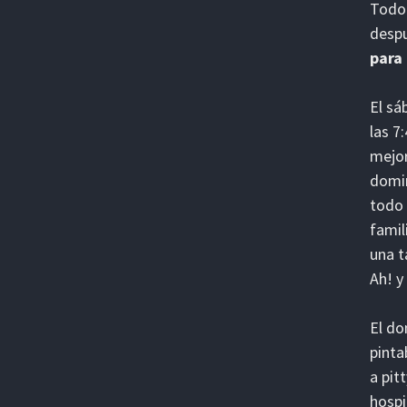
Todo 
despu
para
El sá
las 7
mejor
domin
todo 
famil
una t
Ah! 
El do
pinta
a pit
hospi