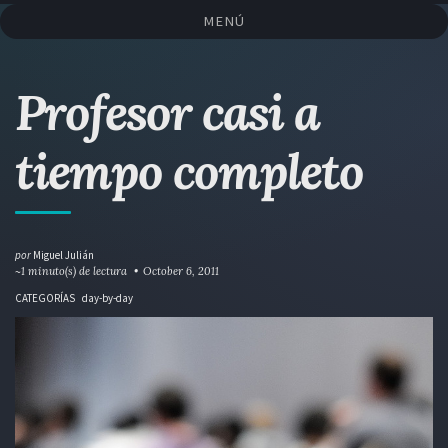
Saltar
Saltar
Saltar
Saltar
MENÚ
a
al
al
enlaces
la
contenido
pie
navegación
de
Profesor casi a
primaria
página
tiempo completo
por
Miguel Julián
~1 minuto(s) de lectura
October 6, 2011
CATEGORÍAS
day-by-day