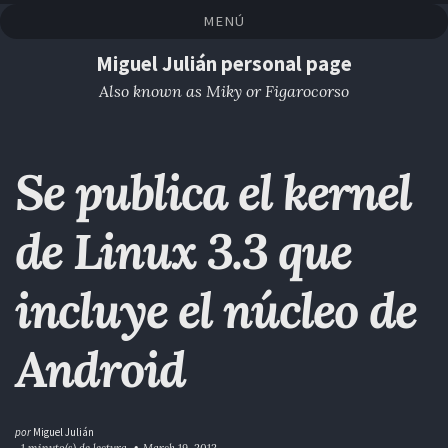
Saltar
Saltar
Saltar
Saltar
MENÚ
a
al
al
enlaces
la
contenido
pie
Miguel Julián personal page
navegación
de
Also known as Miky or Figarocorso
primaria
página
Se publica el kernel
de Linux 3.3 que
incluye el núcleo de
Android
por
Miguel Julián
~1 minuto(s) de lectura
March 19, 2012