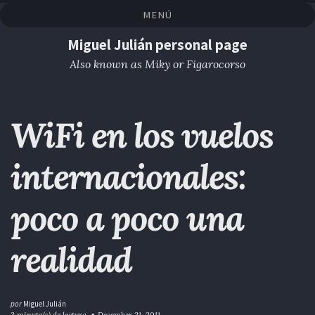
Saltar
Saltar
Saltar
Saltar
MENÚ
a
al
al
enlaces
la
contenido
pie
Miguel Julián personal page
navegación
de
Also known as Miky or Figarocorso
primaria
página
WiFi en los vuelos
internacionales:
poco a poco una
realidad
por
Miguel Julián
3 minuto(s) de lectura
December 21, 2011