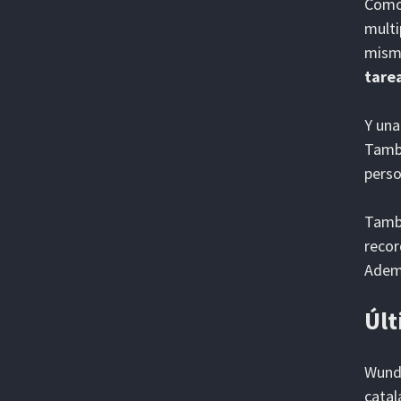
Como 
multi
mismo
tare
Y una
Tamb
perso
Tambi
recor
Ademá
Últ
Wunde
catal