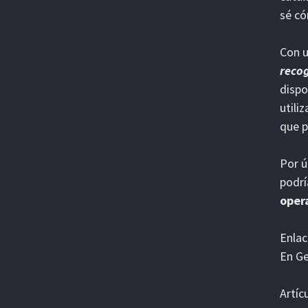
sé có
Con u
reco
dispo
utili
que p
Por ú
podrí
oper
Enlac
En G
Artíc