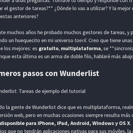
nder a unas preguntas. Tómate tu tiempo y responde con tra
zar el gestor de tareas?** ¿Dónde lo vas a utilizar? Y la mejo
estas anteriores?
te muchos años he probado muchos gestores de tareas, y 
ndo un huequecito en mi universo
taeril
. Creo que tiene unas
e los mejores: es
gratuito
,
multiplataforma
, se **sincroni
nque esta última es un arma de doble filo, hablaré más abajo
meros pasos con Wunderlist
o la gente de Wunderlist dice que es multiplataforma, real
versión web, pero en muchas ocasiones siempre resulta más 
 disponible para iPhone, iPad, Android, Windows y OS X
.
ios que no tendrán aplicaciones nativas para sus móviles, l