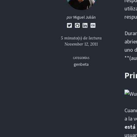
respo
utili
respu
por
Miguel Julián
Duran
5 minuto(s) de lectura
abrie
November 12, 2011
uno d
**(au
CATEGORÍAS
genbeta
Pri
Cuand
a la 
está
usuar