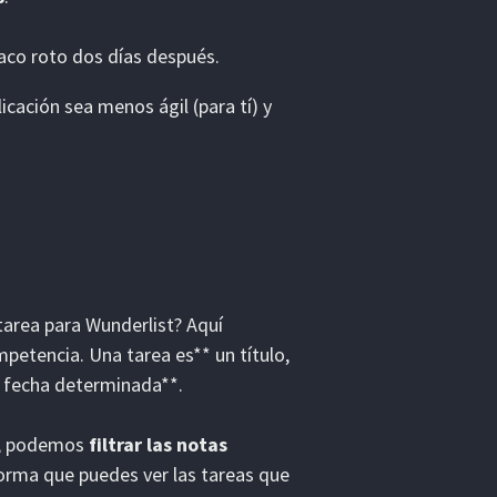
aco roto dos días después.
icación sea menos ágil (para tí) y
 tarea para Wunderlist? Aquí
etencia. Una tarea es** un título,
a fecha determinada**.
a, podemos
filtrar las notas
forma que puedes ver las tareas que