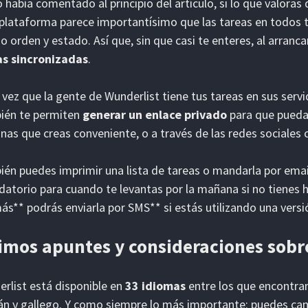
había comentado al principio del artículo, si lo que valoras
plataforma parece importantísimo que las tareas en todos t
 orden y estado. Así que, sin que casi te enteres, al arranca
as sincronizadas
.
 vez que la gente de Wunderlist tiene tus tareas en sus servi
ién te permiten
generar un enlace privado
para que puedas
nas que creas conveniente, o a través de las redes sociales
én puedes imprimir una lista de tareas o mandarla por emai
datorio para cuando te levantas por la mañana si no tienes há
s** podrás enviarla por SMS** si estás utilizando una versió
imos apuntes y consideraciones sobr
rlist está disponible en
33 idiomas
entre los que encontr
án y gallego. Y como siempre lo más importante: puedes cam