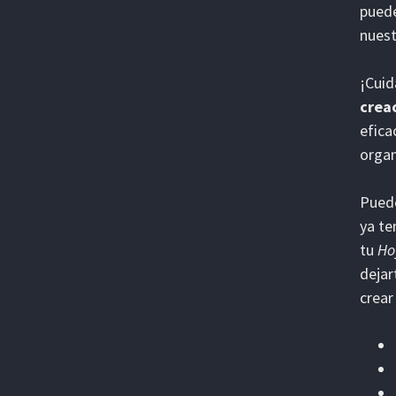
pued
nuest
¡Cuid
crea
efica
organ
Puede
ya t
tu
Ho
dejar
crear