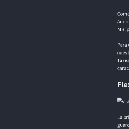
Como 
Andro
MB, p
Para 
nuest
tarea
carac
Fle
La pr
guard