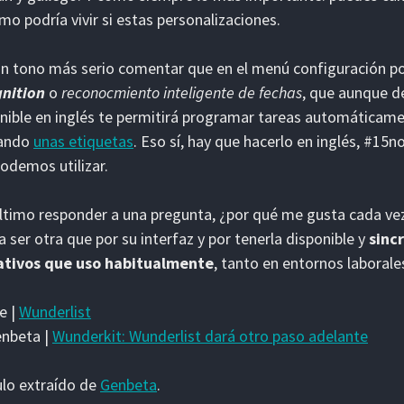
mo podría vivir si estas personalizaciones.
n tono más serio comentar que en el menú configuración 
gnition
o
reconocmiento inteligente de fechas
, que aunque 
nible en inglés te permitirá programar tareas automáticam
zando
unas etiquetas
. Eso sí, hay que hacerlo en inglés, #15
odemos utilizar.
ltimo responder a una pregunta, ¿por qué me gusta cada ve
a ser otra que por su interfaz y por tenerla disponible y
sinc
ativos que uso habitualmente
, tanto en entornos laboral
e |
Wunderlist
enbeta |
Wunderkit: Wunderlist dará otro paso adelante
ulo extraído de
Genbeta
.