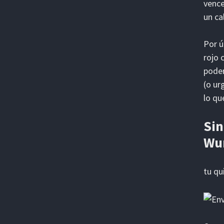
vence
un ca
Por 
rojo 
poder
(o ur
lo qu
Sin
Wun
tu qu