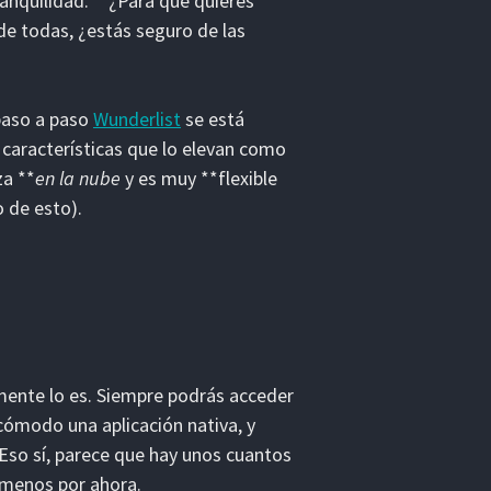
nquilidad.** ¿Para qué quieres
r de todas, ¿estás seguro de las
paso a paso
Wunderlist
se está
 características que lo elevan como
za **
en la nube
y es muy **flexible
 de esto).
mente lo es. Siempre podrás acceder
cómodo una aplicación nativa, y
 Eso sí, parece que hay unos cuantos
a menos por ahora.