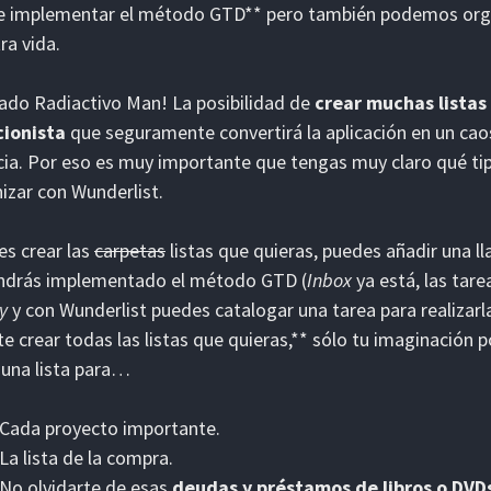
e implementar el método GTD** pero también podemos org
ra vida.
ado Radiactivo Man! La posibilidad de
crear muchas listas
cionista
que seguramente convertirá la aplicación en un cao
cia. Por eso es muy importante que tengas muy claro qué tip
izar con Wunderlist.
s crear las
carpetas
listas que quieras, puedes añadir una 
endrás implementado el método GTD (
Inbox
ya está, las tar
y
y con Wunderlist puedes catalogar una tarea para realizar
te crear todas las listas que quieras,** sólo tu imaginación
 una lista para…
Cada proyecto importante.
La lista de la compra.
No olvidarte de esas
deudas y préstamos de libros o DVD