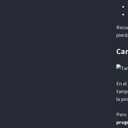
Recue
pierd
Car
En el
tampo
la po
Pero 
prog