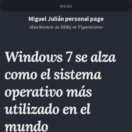
Saltar
Saltar
Saltar
Saltar
MENÚ
a
al
al
enlaces
la
contenido
pie
Miguel Julián personal page
navegación
de
Also known as Miky or Figarocorso
primaria
página
Windows 7 se alza
como el sistema
operativo más
utilizado en el
mundo