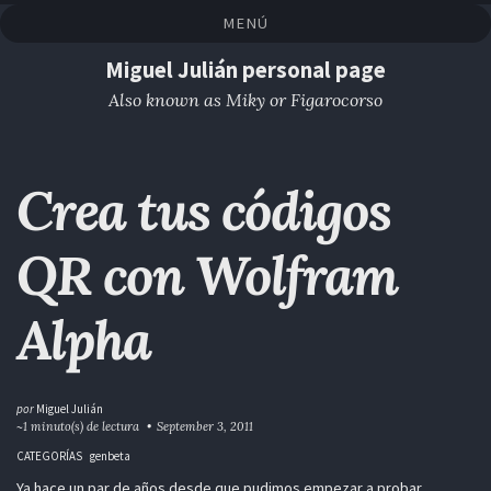
Saltar
Saltar
Saltar
Saltar
MENÚ
a
al
al
enlaces
la
contenido
pie
Miguel Julián personal page
navegación
de
Also known as Miky or Figarocorso
primaria
página
Crea tus códigos
QR con Wolfram
Alpha
por
Miguel Julián
~1 minuto(s) de lectura
September 3, 2011
CATEGORÍAS
genbeta
Ya hace un par de años desde que pudimos empezar a probar