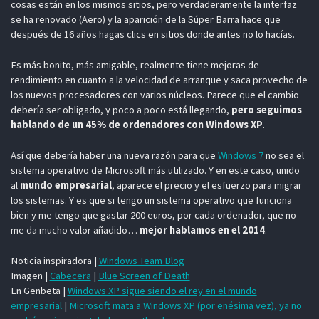
cosas están en los mismos sitios, pero verdaderamente la interfaz
se ha renovado (Aero) y la aparición de la Súper Barra hace que
después de 16 años hagas clics en sitios donde antes no lo hacías.
Es más bonito, más amigable, realmente tiene mejoras de
rendimiento en cuanto a la velocidad de arranque y saca provecho de
los nuevos procesadores con varios núcleos. Parece que el cambio
debería ser obligado, y poco a poco está llegando,
pero seguimos
hablando de un 45% de ordenadores con Windows XP
.
Así que debería haber una nueva razón para que
Windows 7
no sea el
sistema operativo de Microsoft más utilizado. Y en este caso, unido
al
mundo empresarial
, aparece el precio y el esfuerzo para migrar
los sistemas. Y es que si tengo un sistema operativo que funciona
bien y me tengo que gastar 200 euros, por cada ordenador, que no
me da mucho valor añadido…
mejor hablamos en el 2014
.
Noticia inspiradora |
Windows Team Blog
Imagen |
Cabecera
|
Blue Screen of Death
En Genbeta |
Windows XP sigue siendo el rey en el mundo
empresarial
|
Microsoft mata a Windows XP (por enésima vez), ya no