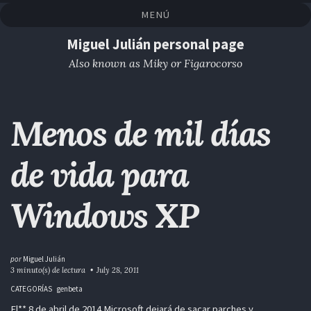
Saltar
Saltar
Saltar
Saltar
MENÚ
a
al
al
enlaces
la
contenido
pie
Miguel Julián personal page
navegación
de
Also known as Miky or Figarocorso
primaria
página
Menos de mil días
de vida para
Windows XP
por
Miguel Julián
3 minuto(s) de lectura
July 28, 2011
CATEGORÍAS
genbeta
El** 8 de abril de 2014 Microsoft dejará de sacar parches y