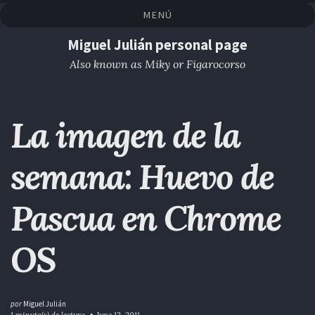
Saltar
Saltar
Saltar
Saltar
MENÚ
a
al
al
enlaces
la
contenido
pie
Miguel Julián personal page
navegación
de
Also known as Miky or Figarocorso
primaria
página
La imagen de la
semana: Huevo de
Pascua en Chrome
OS
por
Miguel Julián
1 minuto(s) de lectura
June 12, 2011