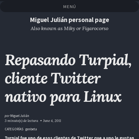
Saltar
Saltar
Saltar
Saltar
MENÚ
a
al
al
enlaces
la
contenido
pie
Miguel Julián personal page
navegación
de
Also known as Miky or Figarocorso
primaria
página
Repasando Turpial,
cliente Twitter
nativo para Linux
por
Miguel Julián
3 minuto(s) de lectura
June 4, 2011
CATEGORÍAS
genbeta
Turpial fue uno de esos clientes de Twitter que a uno le gustan