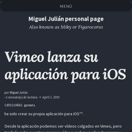
Saltar
Saltar
Saltar
Saltar
MENÚ
a
al
al
enlaces
la
contenido
pie
Miguel Julián personal page
navegación
de
Also known as Miky or Figarocorso
primaria
página
Vimeo lanza su
aplicación para iOS
por
Miguel Julián
~1 minuto(s) de lectura
April 1, 2011
CATEGORÍAS
genbeta
ha sido crear su propia aplicación para iOS**.
Desde la aplicación podemos ver vídeos colgados en Vimeo, pero