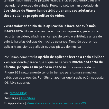
también subir nuestros propios vídeos, incluso pudiendo pausar y
reanudar el proceso de subida. Pero, no sólo se han quedado ahí.
Los chicos de Vimeo han decidido dar un paso adelante y
desarrollar su propio editor de vídeo
.
Y
este valor añadido de la aplicación la hace todavía más
interesante
. No se pueden hacer muchas virguerías, pero poder
recortar un vídeo, añadirle un campo de texto o subtítulos antes de
subirlo hará las delicias de muchos usuarios. También podremos
aplicar transiciones y añadir nuevas pistas de música.
Por último comentar
la opción de aplicar efectos a todo el vídeo
.
Y es aquí donde parece que sí que se necesita
mucha potencia de
cálculo, porque es un proceso costoso
. Los usuarios de un
iPhone 3GS seguramente tendrán tiempo para tomarse muchos
cafés con esta opción. Por último, apuntar que la aplicación necesita
iOS 4.0 o superior.
Vía |
Vimeo Blog
Descarga |
App Store
En Applesfera |
Vimeo lanza su aplicación nativa para iOS