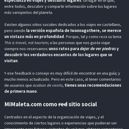
especializa en viajes y descubrir lugares
. Un lugar en el que,
entre todos, descubrir y compartir información sobre los lugares
más variopintos del planeta.
Existen algunos sitios sociales dedicados a los viajes en castellano,
pero siendo
la versión española de Iwannagothere, se merece
un vistazo más en profundidad
. Porque, tal y como reza su lema
This is travel, not tourism
; a las personas que nos gusta viajar
siempre nos reservamos
unos ratos para
dejar de ver piedras
y
descubrir los verdaderos encantos de los lugares que se
visitan
.
Y ese feedback o consejo es muy difícil de encontrar en una guía; y
mucho menos actualizado. Pero en este caso, al tener comentarios
de usuarios que
acaban de vivirlo
,
tienes unas recomendaciones
de primera mano
.
MiMaleta.com como
red
sitio social
Centrados en el aspecto de la organización de viajes, y el
conocimiento de ciertos lugares o experiencias que pudieran ser
interesante para futuros visitantes de un lugar, obtener comentarios