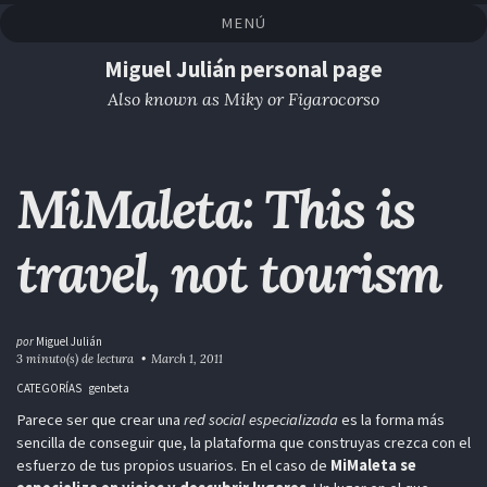
Saltar
Saltar
Saltar
Saltar
MENÚ
a
al
al
enlaces
la
contenido
pie
Miguel Julián personal page
navegación
de
Also known as Miky or Figarocorso
primaria
página
MiMaleta: This is
travel, not tourism
por
Miguel Julián
3 minuto(s) de lectura
March 1, 2011
CATEGORÍAS
genbeta
Parece ser que crear una
red social especializada
es la forma más
sencilla de conseguir que, la plataforma que construyas crezca con el
esfuerzo de tus propios usuarios. En el caso de
MiMaleta se