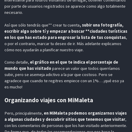
por parte de usuarios registrados se aparece como algo totalmente
necesario.
Así que sólo tendrás que** crear tu cuenta
, subir una fotografía,
escribir algo sobre tí y empezar a buscar **ciudades turísticas
en los que has estado para engrosar la lista de tus conquistas
,
o por el contrario, marcar tu deseo de ir. Más adelante explicamos
cómo nos ayudarán a planificar nuestro viaje.
Como detalle,
el gráfico en el que te indica el porcentaje de
mundo que has visitado
parece un valor que todos querríamos
subir, pero se asemeja adictivo a la par que costoso. Pero se
agradece que cuando te regitres empiece con un 1%… ¡qué eso ya
es mucho!
Organizando viajes con MiMaleta
Pero, principalmente,
en MiMaleta podemos organizarnos viajes
a algunas ciudades y descubrir sitios que tenemos que visitar
,
con los comentarios de personas que los han visitado anteriormente.
De forma que, de todas las recomendaciones que nos hace la