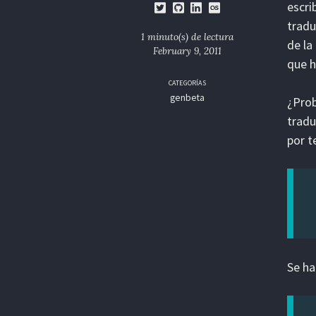
escri
tradu
1 minuto(s) de lectura
de la
February 9, 2011
que h
CATEGORÍAS
genbeta
¿Prob
trad
por t
Se ha