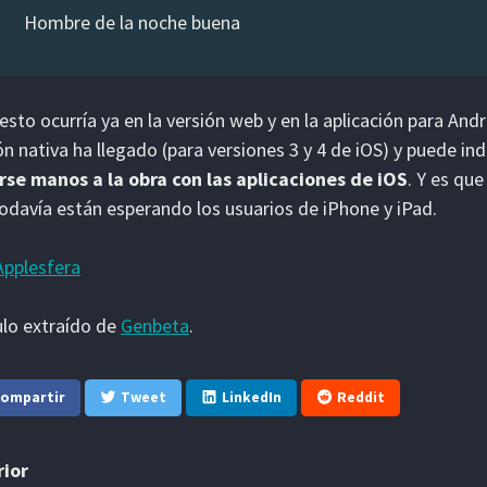
Hombre de la noche buena
esto ocurría ya en la versión web y en la aplicación para Andr
ón nativa ha llegado (para versiones 3 y 4 de iOS) y puede in
se manos a la obra con las aplicaciones de iOS
. Y es qu
odavía están esperando los usuarios de iPhone y iPad.
Applesfera
ulo extraído de
Genbeta
.
ompartir
Tweet
LinkedIn
Reddit
rior