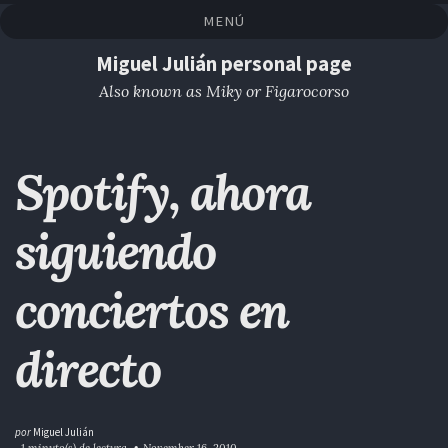
Saltar
Saltar
Saltar
Saltar
MENÚ
a
al
al
enlaces
la
contenido
pie
Miguel Julián personal page
navegación
de
Also known as Miky or Figarocorso
primaria
página
Spotify, ahora
siguiendo
conciertos en
directo
por
Miguel Julián
~1 minuto(s) de lectura
November 16, 2010