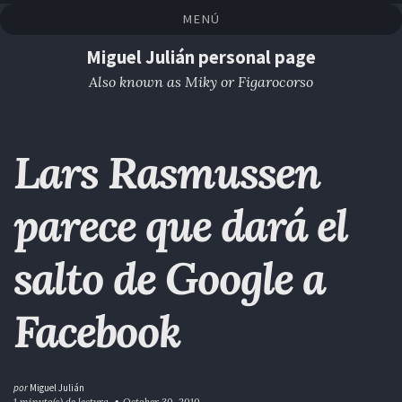
Saltar
Saltar
Saltar
Saltar
MENÚ
a
al
al
enlaces
la
contenido
pie
Miguel Julián personal page
navegación
de
Also known as Miky or Figarocorso
primaria
página
Lars Rasmussen
parece que dará el
salto de Google a
Facebook
por
Miguel Julián
1 minuto(s) de lectura
October 30, 2010