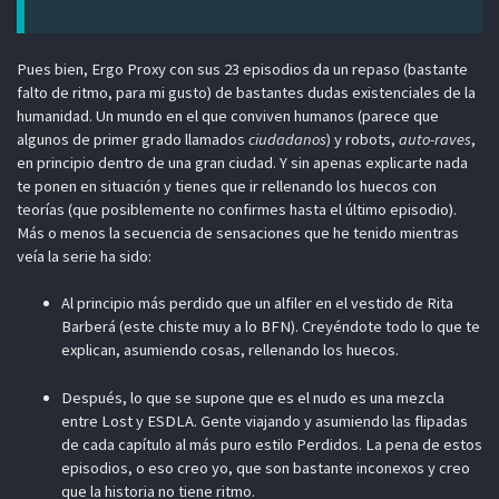
Pues bien, Ergo Proxy con sus 23 episodios da un repaso (bastante
falto de ritmo, para mi gusto) de bastantes dudas existenciales de la
humanidad. Un mundo en el que conviven humanos (parece que
algunos de primer grado llamados
ciudadanos
) y robots,
auto-raves
,
en principio dentro de una gran ciudad. Y sin apenas explicarte nada
te ponen en situación y tienes que ir rellenando los huecos con
teorías (que posiblemente no confirmes hasta el último episodio).
Más o menos la secuencia de sensaciones que he tenido mientras
veía la serie ha sido:
Al principio más perdido que un alfiler en el vestido de Rita
Barberá (este chiste muy a lo BFN). Creyéndote todo lo que te
explican, asumiendo cosas, rellenando los huecos.
Después, lo que se supone que es el nudo es una mezcla
entre Lost y ESDLA. Gente viajando y asumiendo las flipadas
de cada capítulo al más puro estilo Perdidos. La pena de estos
episodios, o eso creo yo, que son bastante inconexos y creo
que la historia no tiene ritmo.