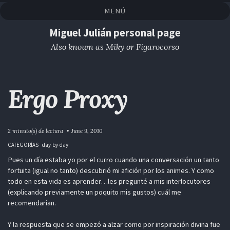
Saltar
Saltar
Saltar
Saltar
MENÚ
a
al
al
enlaces
la
contenido
pie
Miguel Julián personal page
navegación
de
Also known as Miky or Figarocorso
primaria
página
Ergo Proxy
2 minuto(s) de lectura
June 9, 2010
CATEGORÍAS
day-by-day
Pues un día estaba yo por el curro cuando una conversación un tanto
fortuita (igual no tanto) descubrió mi afición por los animes. Y como
todo en esta vida es aprender…les pregunté a mis interlocutores
(explicando previamente un poquito mis gustos) cuál me
recomendarían.
Y la respuesta que se empezó a alzar como por inspiración divina fue