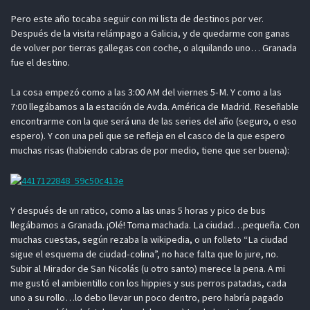
Pero este año tocaba seguir con mi lista de destinos por ver.
Después de la visita relámpago a Galicia, y de quedarme con ganas
de volver por tierras gallegas con coche, o alquilando uno… Granada
fue el destino.
La cosa empezó como a las 3:00 AM del viernes 5-M. Y como a las
7:00 llegábamos a la estación de Avda. América de Madrid. Reseñable
encontrarme con la que será una de las series del año (seguro, o eso
espero). Y con una peli que se refleja en el casco de la que espero
muchas risas (habiendo cabras de por medio, tiene que ser buena):
Y después de un ratico, como a las unas 5 horas y pico de bus
llegábamos a Granada. ¡Olé! Toma machada. La ciudad…pequeña. Con
muchas cuestas, según rezaba la wikipedia, o un folleto “La ciudad
sigue el esquema de ciudad-colina”, no hace falta que lo jure, no.
Subir al Mirador de San Nicolás (u otro santo) merece la pena. A mi
me gustó el ambientillo con los hippies y sus perros patadas, cada
uno a su rollo…lo debo llevar un poco dentro, pero habría pagado