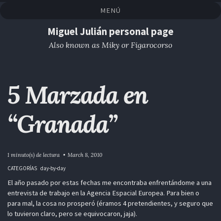
Saltar
Saltar
Saltar
Saltar
MENÚ
a
al
al
enlaces
la
contenido
pie
Miguel Julián personal page
navegación
de
Also known as Miky or Figarocorso
primaria
página
5 Marzada en
“Granada”
1 minuto(s) de lectura
March 8, 2010
CATEGORÍAS
day-by-day
El año pasado por estas fechas me encontraba enfrentándome a una
entrevista de trabajo en la Agencia Espacial Europea. Para bien o
para mal, la cosa no prosperó (éramos 4 pretendientes, y seguro que
lo tuvieron claro, pero se equivocaron, jaja).