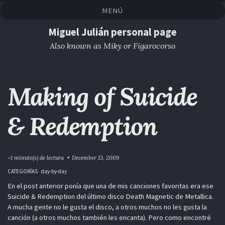
Saltar
Saltar
Saltar
Saltar
MENÚ
a
al
al
enlaces
la
contenido
pie
Miguel Julián personal page
navegación
de
Also known as Miky or Figarocorso
primaria
página
Making of Suicide
& Redemption
~1 minuto(s) de lectura
December 13, 2009
CATEGORÍAS
day-by-day
En el post anterior ponía que una de mis canciones favoritas era ese
Suicide & Redemption del último disco Death Magnetic de Metallica.
A mucha gente no le gusta el disco, a otros muchos no les gusta la
canción (a otros muchos también les encanta). Pero como encontré