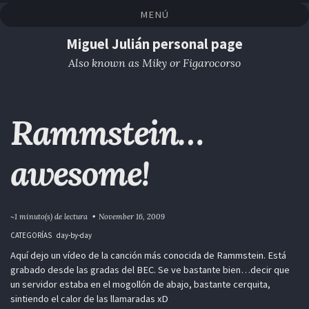
Saltar
Saltar
Saltar
Saltar
MENÚ
a
al
al
enlaces
la
contenido
pie
Miguel Julián personal page
navegación
de
Also known as Miky or Figarocorso
primaria
página
Rammstein…
awesome!
~1 minuto(s) de lectura
November 16, 2009
CATEGORÍAS
day-by-day
Aquí dejo un vídeo de la canción más conocida de Rammstein. Está
grabado desde las gradas del BEC. Se ve bastante bien…decir que
un servidor estaba en el mogollón de abajo, bastante cerquita,
sintiendo el calor de las llamaradas xD