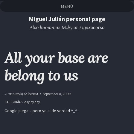
Saltar
Saltar
Saltar
Saltar
MENÚ
a
al
al
enlaces
la
contenido
pie
Miguel Julián personal page
navegación
de
Also known as Miky or Figarocorso
primaria
página
All your base are
belong to us
~1 minuto(s) de lectura
September 6, 2009
CATEGORÍAS
day-by-day
Google juega…pero yo al de verdad ^_^