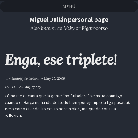
Saltar
Saltar
Saltar
Saltar
MENÚ
a
al
al
enlaces
la
contenido
pie
Miguel Julián personal page
navegación
de
Also known as Miky or Figarocorso
primaria
página
Enga, ese triplete!
~1 minuto(s) de lectura
May 27, 2009
CATEGORÍAS
day-by-day
Cómo me encanta que la gente “no futbolera” se meta conmigo
cuando el Barça no ha ido del todo bien (por ejemplo la liga pasada).
Pero como cuando las cosas no van bien, me quedo con una
reflexión.