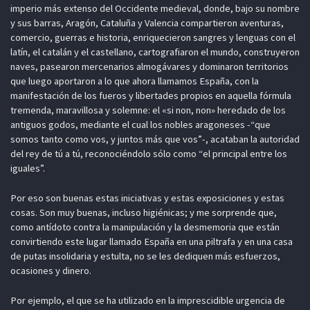
imperio más extenso del Occidente medieval, donde, bajo su nombre
y sus barras, Aragón, Cataluña y Valencia compartieron aventuras,
comercio, guerras e historia, enriquecieron sangres y lenguas con el
latín, el catalán y el castellano, cartografiaron el mundo, construyeron
naves, pasearon mercenarios almogávares y dominaron territorios
que luego aportaron a lo que ahora llamamos España, con la
manifestación de los fueros y libertades propios en aquella fórmula
tremenda, maravillosa y solemne: el «si non, non» heredado de los
antiguos godos, mediante el cual los nobles aragoneses -“que
somos tanto como vos, y juntos más que vos”-, acataban la autoridad
del rey de tú a tú, reconociéndolo sólo como “el principal entre los
iguales”.
Por eso son buenas estas iniciativas y estas exposiciones y estas
cosas. Son muy buenas, incluso higiénicas; y me sorprende que,
como antídoto contra la manipulación y la desmemoria que están
convirtiendo este lugar llamado España en una piltrafa y en una casa
de putas insolidaria y estulta, no se les dediquen más esfuerzos,
ocasiones y dinero.
Por ejemplo, el que se ha utilizado en la imprescidible urgencia de