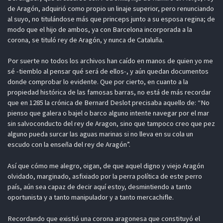
de Aragón, adquirió como propio un linaje superior, pero renunciando
al suyo, no titulándose más que princeps junto a su esposa regina; de
modo que el hijo de ambos, ya con Barcelona incorporada a la
corona, se tituló rey de Aragón, y nunca de Cataluña.
Por suerte no todos los archivos han caído en manos de quien yo me
sé -tiemblo al pensar qué será de ellos-, y aún quedan documentos
donde comprobar lo evidente. Que por cierto, en cuanto a la
propiedad histórica de las famosas barras, no está de más recordar
que en 1285 la crónica de Bernard Deslot precisaba aquello de: “No
pienso que galera o bajel o barco alguno intente navegar por el mar
sin salvoconducto del rey de Aragon, sino que tampoco creo que pez
alguno pueda surcar las aguas marinas si no lleva en su cola un
escudo con la enseña del rey de Aragón”.
Así que cómo me alegro, oigan, de que aquel digno y viejo Aragón
olvidado, marginado, asfixiado por la perra política de este perro
país, aún sea capaz de decir aquí estoy, desmintiendo a tanto
oportunista y a tanto manipulador y a tanto mercachifle.
Recordando que existió una corona aragonesa que constituyó el