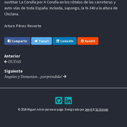
sustituir La Coruña por A Coruña en los rótulos de las carreteras y
auto-vías de toda España. Incluida, supongo, la N-340 a la altura de
Chiclana.
Arturo Pérez Reverte
Compartir
Tweet
LinkedIn
Reddit
Anterior
DUDAS
Siguiente
Ángeles y Demonios…¡sorprendido!
© 2026 Miguel Julián personal page. Energizado por
Jekyll
&
So Simple
.