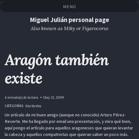
Saltar
Saltar
Saltar
Saltar
MENÚ
a
al
al
enlaces
la
contenido
pie
Miguel Julián personal page
navegación
de
Also known as Miky or Figarocorso
primaria
página
Aragón también
existe
4 minuto(s) de lectura
May 21, 2009
CATEGORÍAS
day-by-day
Un artículo de mi buen amigo (aunque no conocido) Arturo Pérez-
Reverte. Me ha llegado por email una presentación, y mira qué bien,
aquí pongo el artículo para aquellos aragoneses que quieran levantar
la cabeza y aquellos compatriotas que quieran saber un poco más.