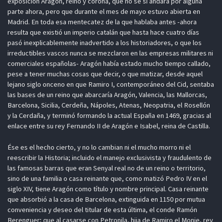
exposición Aragón, reino y corona, que no sé si andará por alguna
parte ahora, pero que durante el mes de mayo estuvo abierta en
Madrid.
En toda esa mentecatez de la que hablaba antes -ahora
resulta que existió un imperio catalán que hasta hace cuatro días
pasó inexplicablemente inadvertido a los historiadores, o que los
irreductibles vascos nunca se mezclaron en las empresas militares ni
comerciales españolas- Aragón había estado mucho tiempo callado,
pese a tener muchas cosas que decir, o que matizar, desde aquel
lejano siglo onceno en que Ramiro I, contemporáneo del Cid, sentaba
las bases de un reino que abarcaría Aragón, Valencia, las Mallorcas,
Barcelona, Sicilia, Cerdeña, Nápoles, Atenas, Neopatria, el Rosellón
y la Cerdaña, y terminó formando la actual España en 1469, gracias al
enlace entre su rey Fernando II de Aragón e Isabel, reina de Castilla.
Ése es el hecho cierto, y no lo cambian ni el mucho morro ni el
reescribir la Historia; incluido el manejo exclusivista y fraudulento de
las famosas barras que eran Senyal real no de un reino o territorio,
sino de una familia o casa reinante que, como matizó Pedro IV en el
siglo XIV, tiene Aragón como título y nombre principal. Casa reinante
que absorbió a la casa de Barcelona, extinguida en 1150 por mutua
conveniencia y deseo del titular de esta última, el conde Ramón
Berenguer; que al casarse con Petronila, hija de Ramiro el Monje, rey