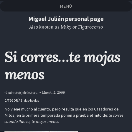
Saltar
Saltar
Saltar
Saltar
MENÚ
a
al
al
enlaces
la
contenido
pie
Miguel Julián personal page
navegación
de
Also known as Miky or Figarocorso
primaria
página
Si corres…te mojas
menos
~1 minuto(s) de lectura
March 12, 2009
CATEGORÍAS
day-by-day
No viene mucho al cuento, pero resulta que en los Cazadores de
Mitos, en la primera temporada ponen a prueba el mito de:
Si corres
cuando llueve, te mojas menos