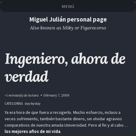
Saltar
Saltar
Saltar
Saltar
MENÚ
a
al
al
enlaces
la
contenido
pie
Miguel Julián personal page
navegación
de
Also known as Miky or Figarocorso
primaria
página
Ingeniero, ahora de
verdad
~1 minuto(s) de lectura
February 7, 2009
CATEGORÍAS
day-by-day
Ya era hora de que fuera a recogerlo. Mucho esfuerzo, incluso a
veces sufrimiento, también bastante dinero, sin olvidar agravios
comparativos de nuestra amada Universidad. Pero al fin y al cabo…
los mejores años de mi vida
.