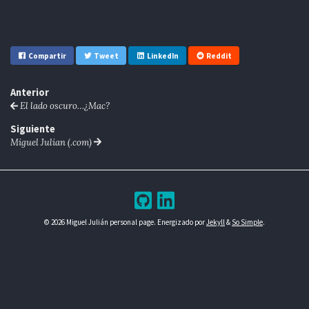
Compartir
Tweet
LinkedIn
Reddit
Anterior
El lado oscuro…¿Mac?
Siguiente
Miguel Julian (.com)
© 2026 Miguel Julián personal page. Energizado por
Jekyll
&
So Simple
.