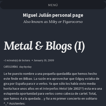
Saltar
Saltar
Saltar
Saltar
MENÚ
a
al
al
enlaces
la
contenido
pie
Miguel Julián personal page
navegación
de
Also known as Miky or Figarocorso
primaria
página
Metal & Blogs (I)
~1 minuto(s) de lectura
January 19, 2009
CATEGORÍAS
day-by-day
Le he puesto nombre a una pequeña quedadilla que hemos hecho
este finde en Bilbao. La razón era aprovechar que Edguy estaba de
gira por España para ir a verlos. Ya que sólo los había visto media
horita hace unos años en el
Interpeñas Metal
(de 2002??) esta era una
estupenda oportunidad para verlos como cabeza de cartel. Total,
que fuimos 4 a la quedada…y fui a mi primer concierto en solitario
^_^ Asistentes: