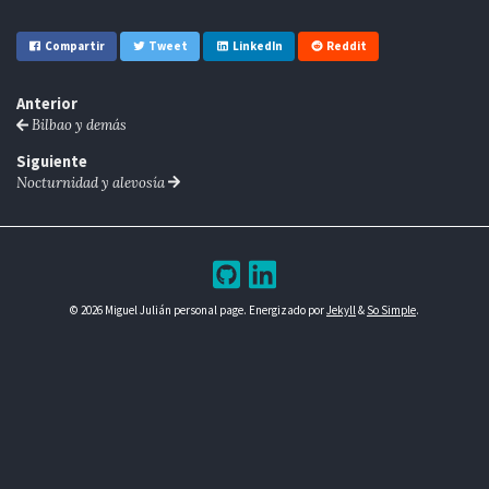
Compartir
Tweet
LinkedIn
Reddit
Anterior
Bilbao y demás
Siguiente
Nocturnidad y alevosía
© 2026 Miguel Julián personal page. Energizado por
Jekyll
&
So Simple
.