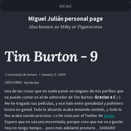
Saltar
Saltar
Saltar
Saltar
MENÚ
a
al
al
enlaces
la
contenido
pie
Miguel Julián personal page
navegación
de
Also known as Miky or Figarocorso
primaria
página
Tim Burton - 9
~1 minuto(s) de lectura
January 2, 2009
CATEGORÍAS
day-by-day
Una de las cosas que no suele poner en ninguno de mis perfiles que
se puede contar es el de admirador de Tim Burton.
Gracias a C
;-)
Me he tragado sus películas, y ese halo entre genialidad y puñetera
locura es genial. Todo lo absurdo acaba teniendo sentido, y todo lo
feo acaba siendo precioso. Lo he visto por el Twitter de
janale
.
Espero que no sea una inocentada, porque creo que me va a gustar.
Hoy no tengo tiempo…pero más adelante prometo…SANGRE!