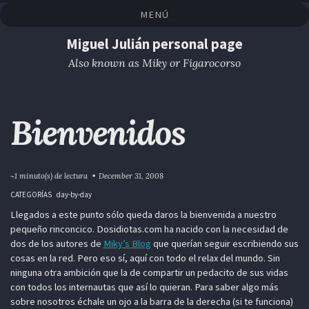
Saltar
Saltar
Saltar
Saltar
MENÚ
a
al
al
enlaces
la
contenido
pie
Miguel Julián personal page
navegación
de
Also known as Miky or Figarocorso
primaria
página
Bienvenidos
~1 minuto(s) de lectura
December 31, 2008
CATEGORÍAS
day-by-day
Llegados a este punto sólo queda daros la bienvenida a nuestro
pequeño rinconcico. Dosidiotas.com ha nacido con la necesidad de
dos de los autores de
Miky’s Blog
que querían seguir escribiendo sus
cosas en la red. Pero eso sí, aquí con todo el relax del mundo. Sin
ninguna otra ambición que la de compartir un pedacito de sus vidas
con todos los internautas que así lo quieran. Para saber algo más
sobre nosotros échale un ojo a la barra de la derecha (si te funciona)